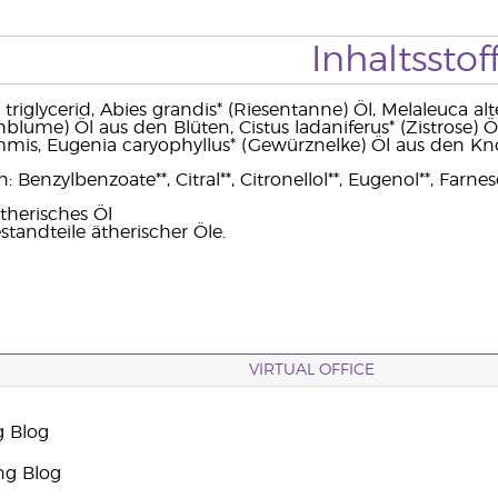
Inhaltsstof
 triglycerid, Abies grandis* (Riesentanne) Öl, Melaleuca a
ohblume) Öl aus den Blüten, Cistus ladaniferus* (Zistrose)
mmis, Eugenia caryophyllus* (Gewürznelke) Öl aus den Kn
 Benzylbenzoate**, Citral**, Citronellol**, Eugenol**, Farneso
therisches Öl
standteile ätherischer Öle.
VIRTUAL OFFICE
g Blog
ng Blog