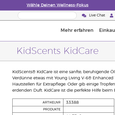
Wähle Deinen Wellness-Fokus
Live Chat
Mehr erfahren
Einkau
Die Geschichte von ätherischen Öle
Leitfaden für ätherische Öle
Alles über Diffusoren für ätherische Öle
Letzte Chance: 50 % Rabatt auf Hautp
E
W
KidScents KidCare
KidScents® KidCare ist eine sanfte, beruhigende
Verdünne etwas mit Young Living V-6® Enhanced 
Hautstellen für Extrapflege. Oder gib einige Trop
erdenden Duft. KidCare ist die perfekte Hilfe bei
33388
ARTIKELNR
PRODUKTE