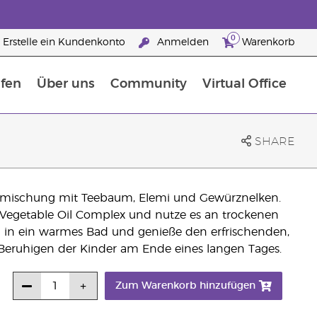
0
Erstelle ein Kundenkonto
Anmelden
Warenkorb
fen
Über uns
Community
Virtual Office
flege
rfahre mehr über Nährstoffe
Der Young Living Guide zu Nahrungsergänzungsmitteln
ie man ätherische Öle verwendet
25 raisons de devenir Partenaire de la marque
SHARE
 Ölmischung mit Teebaum, Elemi und Gewürznelken.
Vegetable Oil Complex und nutze es an trockenen
fen in ein warmes Bad und genieße den erfrischenden,
m Beruhigen der Kinder am Ende eines langen Tages.
Zum Warenkorb hinzufügen