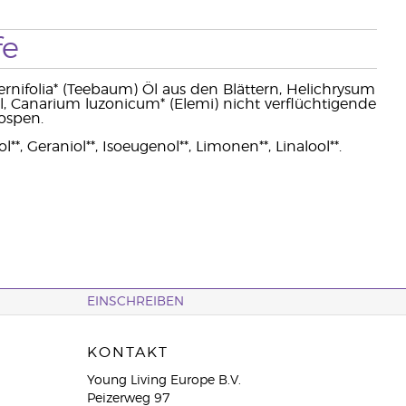
fe
lternifolia* (Teebaum) Öl aus den Blättern, Helichrysum
 Öl, Canarium luzonicum* (Elemi) nicht verflüchtigende
ospen.
l**, Geraniol**, Isoeugenol**, Limonen**, Linalool**.
EINSCHREIBEN
KONTAKT
Young Living Europe B.V.
Peizerweg 97