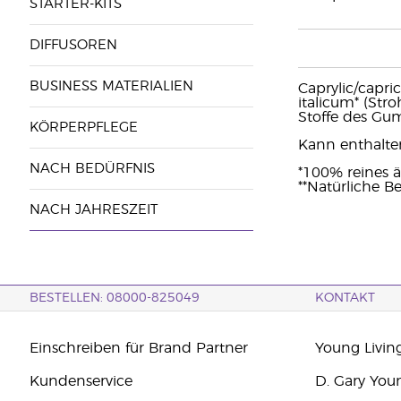
STARTER-KITS
DIFFUSOREN
BUSINESS MATERIALIEN
Caprylic/capric
italicum* (Str
Stoffe des Gu
KÖRPERPFLEGE
Kann enthalten:
NACH BEDÜRFNIS
*100% reines ä
**Natürliche Be
NACH JAHRESZEIT
BESTELLEN: 08000-825049
KONTAKT
Einschreiben für Brand Partner
Young Livin
Kundenservice
D. Gary You