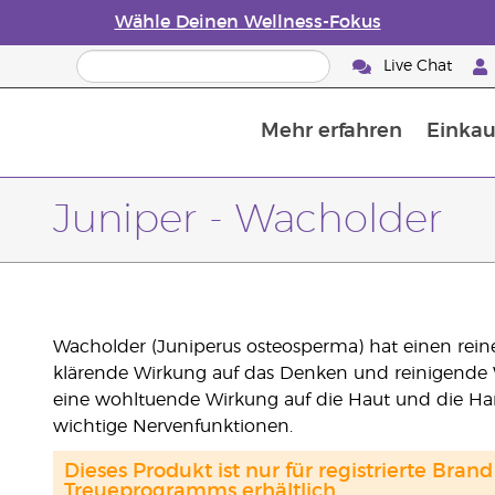
Wähle Deinen Wellness-Fokus
Live Chat
Mehr erfahren
Einkau
Die Geschichte von ätherischen Öle
Leitfaden für ätherische Öle
Alles über Diffusoren für ätherische Öle
Letzte Chance: 50 % Rabatt auf Hautp
E
W
Juniper - Wacholder
Wacholder (Juniperus osteosperma) hat einen reine
klärende Wirkung auf das Denken und reinigende 
eine wohltuende Wirkung auf die Haut und die Ha
wichtige Nervenfunktionen.
Dieses Produkt ist nur für registrierte Br
Treueprogramms erhältlich.