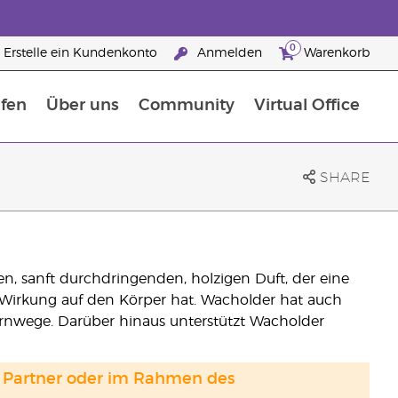
0
Erstelle ein Kundenkonto
Anmelden
Warenkorb
fen
Über uns
Community
Virtual Office
flege
rfahre mehr über Nährstoffe
Der Young Living Guide zu Nahrungsergänzungsmitteln
ie man ätherische Öle verwendet
25 raisons de devenir Partenaire de la marque
SHARE
n, sanft durchdringenden, holzigen Duft, der eine
Wirkung auf den Körper hat. Wacholder hat auch
rnwege. Darüber hinaus unterstützt Wacholder
and Partner oder im Rahmen des