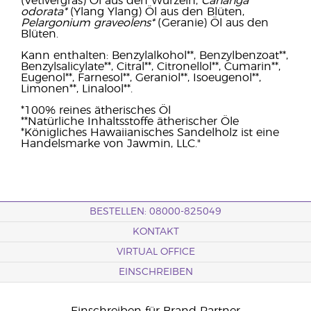
(Vetivergras) Öl aus den Wurzeln,
Cananga
odorata*
(Ylang Ylang) Öl aus den Blüten,
Pelargonium graveolens*
(Geranie) Öl aus den
Blüten.
Kann enthalten: Benzylalkohol**, Benzylbenzoat**,
Benzylsalicylate**, Citral**, Citronellol**, Cumarin**,
Eugenol**, Farnesol**, Geraniol**, Isoeugenol**,
Limonen**, Linalool**.
*100% reines ätherisches Öl
**Natürliche Inhaltsstoffe ätherischer Öle
*Königliches Hawaiianisches Sandelholz ist eine
Handelsmarke von Jawmin, LLC."
BESTELLEN: 08000-825049
KONTAKT
VIRTUAL OFFICE
EINSCHREIBEN