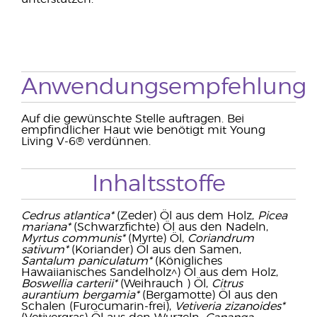
Anwendungsempfehlung
Auf die gewünschte Stelle auftragen. Bei
empfindlicher Haut wie benötigt mit Young
Living V-6® verdünnen.
Inhaltsstoffe
Cedrus atlantica*
(Zeder) Öl aus dem Holz,
Picea
mariana*
(Schwarzfichte) Öl aus den Nadeln,
Myrtus communis*
(Myrte) Öl,
Coriandrum
sativum*
(Koriander) Öl aus den Samen,
Santalum paniculatum*
(Königliches
Hawaiianisches Sandelholz^) Öl aus dem Holz,
Boswellia carterii*
(Weihrauch ) Öl,
Citrus
aurantium bergamia*
(Bergamotte) Öl aus den
Schalen (Furocumarin-frei),
Vetiveria zizanoides*