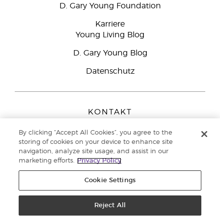
D. Gary Young Foundation
Karriere
Young Living Blog
D. Gary Young Blog
Datenschutz
KONTAKT
Young Living Europe B.V.
By clicking “Accept All Cookies”, you agree to the
Peizerweg 97
storing of cookies on your device to enhance site
9727 AJ Groningen
navigation, analyze site usage, and assist in our
Netherlands
marketing efforts.
Privacy Policy
Kundenservice:
08000-825049
Cookie Settings
Copyright © 2021 Young Living Essential Oils. Alle Rechte vorbehalten. |
Datenschutzerklärung
Reject All
|
Impressum