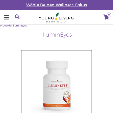
Wähle Deinen Wellness-Fokus
0
Produkte
IlluminEyes
IlluminEyes