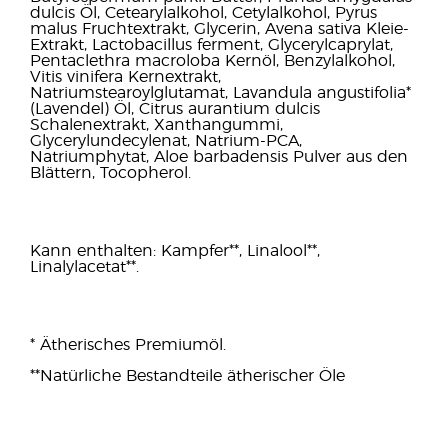
dulcis Öl, Cetearylalkohol, Cetylalkohol, Pyrus
malus Fruchtextrakt, Glycerin, Avena sativa Kleie-
Extrakt, Lactobacillus ferment, Glycerylcaprylat,
Pentaclethra macroloba Kernöl, Benzylalkohol,
Vitis vinifera Kernextrakt,
Natriumstearoylglutamat, Lavandula angustifolia*
(Lavendel) Öl, Citrus aurantium dulcis
Schalenextrakt, Xanthangummi,
Glycerylundecylenat, Natrium-PCA,
Natriumphytat, Aloe barbadensis Pulver aus den
Blättern, Tocopherol.
Kann enthalten: Kampfer**, Linalool**,
Linalylacetat**.
* Ätherisches Premiumöl.
**Natürliche Bestandteile ätherischer Öle