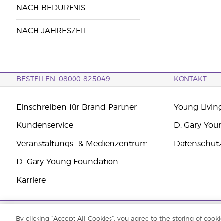
NACH BEDÜRFNIS
NACH JAHRESZEIT
BESTELLEN: 08000-825049
KONTAKT
Einschreiben für Brand Partner
Young Livin
Kundenservice
D. Gary You
Veranstaltungs- & Medienzentrum
Datenschut
D. Gary Young Foundation
Karriere
Copyright © 2021 Young Living Essential Oils. Alle Rechte vorbehalten.
By clicking “Accept All Cookies”, you agree to the storing of cook