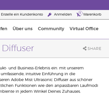
0
Erstelle ein Kundenkonto
Anmelden
Warenkorb
fen
Über uns
Community
Virtual Office
flege
rfahre mehr über Nährstoffe
Der Young Living Guide zu Nahrungsergänzungsmitteln
ie man ätherische Öle verwendet
25 raisons de devenir Partenaire de la marque
Diffuser
SHARE
ukt- und Business-Erlebnis ein: mit unserem
 umfassende, intuitive Einführung in die
seren Adobe Mist Ultrasonic Diffuser aus schöner
rittlichen Funktionen wie den anpassbaren Laufmodi
 Ambiente in jedem Winkel Deines Zuhauses.