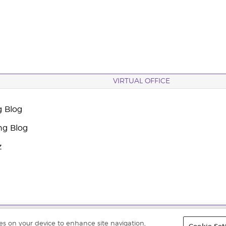
VIRTUAL OFFICE
g Blog
ng Blog
z
 |
Datenschutzerklärung
|
Impressum
ies on your device to enhance site navigation,