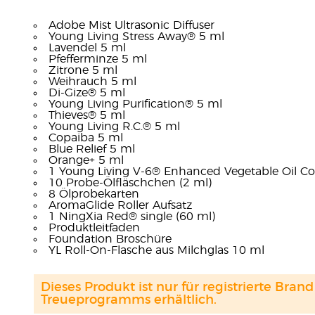
Adobe Mist Ultrasonic Diffuser
Young Living Stress Away® 5 ml
Lavendel 5 ml
Pfefferminze 5 ml
Zitrone 5 ml
Weihrauch 5 ml
Di-Gize® 5 ml
Young Living Purification® 5 ml
Thieves® 5 ml
Young Living R.C.® 5 ml
Copaiba 5 ml
Blue Relief 5 ml
Orange+ 5 ml
1 Young Living V-6® Enhanced Vegetable Oil C
10 Probe-Ölfläschchen (2 ml)
8 Ölprobekarten
AromaGlide Roller Aufsatz
1 NingXia Red® single (60 ml)
Produktleitfaden
Foundation Broschüre
YL Roll-On-Flasche aus Milchglas 10 ml
Dieses Produkt ist nur für registrierte Br
Treueprogramms erhältlich.