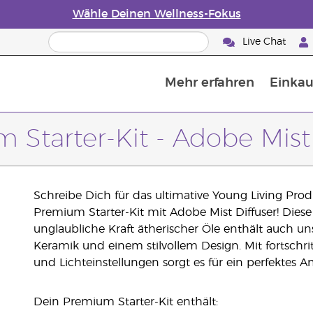
Wähle Deinen Wellness-Fokus
Live Chat
Mehr erfahren
Einkau
Die Geschichte von ätherischen Öle
Leitfaden für ätherische Öle
Alles über Diffusoren für ätherische Öle
Letzte Chance: 50 % Rabatt auf Hautp
E
W
 Starter-Kit - Adobe Mist 
Schreibe Dich für das ultimative Young Living Prod
Premium Starter-Kit mit Adobe Mist Diffuser! Diese
unglaubliche Kraft ätherischer Öle enthält auch un
Keramik und einem stilvollem Design. Mit fortsch
und Lichteinstellungen sorgt es für ein perfektes
Dein Premium Starter-Kit enthält: