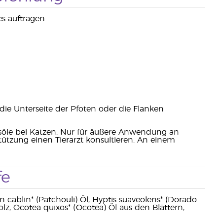
es auftragen
ie Unterseite der Pfoten oder die Flanken
söle bei Katzen. Nur für äußere Anwendung an
ützung einen Tierarzt konsultieren. An einem
fe
cablin* (Patchouli) Öl, Hyptis suaveolens* (Dorado
lz, Ocotea quixos* (Ocotea) Öl aus den Blättern,