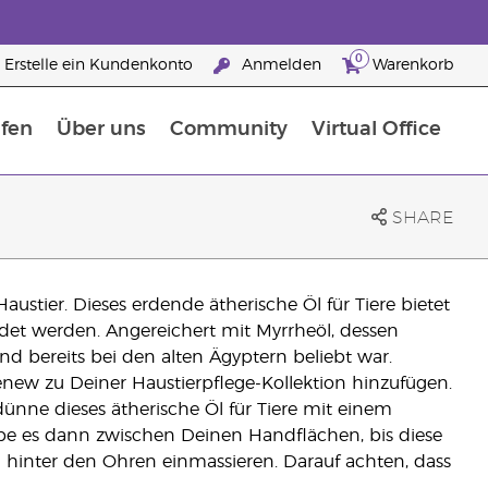
0
Erstelle ein Kundenkonto
Anmelden
Warenkorb
fen
Über uns
Community
Virtual Office
flege
rfahre mehr über Nährstoffe
Der Young Living Guide zu Nahrungsergänzungsmitteln
ie man ätherische Öle verwendet
25 raisons de devenir Partenaire de la marque
SHARE
austier. Dieses erdende ätherische Öl für Tiere bietet
det werden. Angereichert mit Myrrheöl, dessen
d bereits bei den alten Ägyptern beliebt war.
new zu Deiner Haustierpflege-Kollektion hinzufügen.
ünne dieses ätherische Öl für Tiere mit einem
ibe es dann zwischen Deinen Handflächen, bis diese
hinter den Ohren einmassieren. Darauf achten, dass