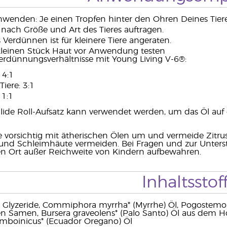
nwenden: Je einen Tropfen hinter den Ohren Deines Tier
e nach Größe und Art des Tieres auftragen.
 Verdünnen ist für kleinere Tiere angeraten.
leinen Stück Haut vor Anwendung testen
rdünnungsverhältnisse mit Young Living V-6®:
 4:1
Tiere: 3:1
 1:1
ide Roll-Aufsatz kann verwendet werden, um das Öl auf d
vorsichtig mit ätherischen Ölen um und vermeide Zitru
und Schleimhäute vermeiden. Bei Fragen und zur Unterst
en Ort außer Reichweite von Kindern aufbewahren.
Inhaltsstof
c Glyzeride, Commiphora myrrha* (Myrrhe) Öl, Pogostemon 
en Samen, Bursera graveolens* (Palo Santo) Öl aus dem Ho
amboinicus* (Ecuador Oregano) Öl