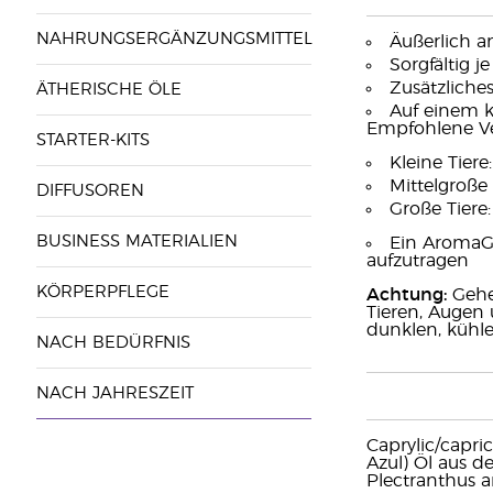
NAHRUNGSERGÄNZUNGSMITTEL
Äußerlich a
Sorgfältig j
Zusätzliches
ÄTHERISCHE ÖLE
Auf einem k
Empfohlene Ve
STARTER-KITS
Kleine Tiere:
Mittelgroße 
DIFFUSOREN
Große Tiere:
BUSINESS MATERIALIEN
Ein AromaGl
aufzutragen
KÖRPERPFLEGE
Achtung:
Gehe 
Tieren, Augen 
dunklen, kühl
NACH BEDÜRFNIS
NACH JAHRESZEIT
Caprylic/capri
Azul) Öl aus d
Plectranthus 