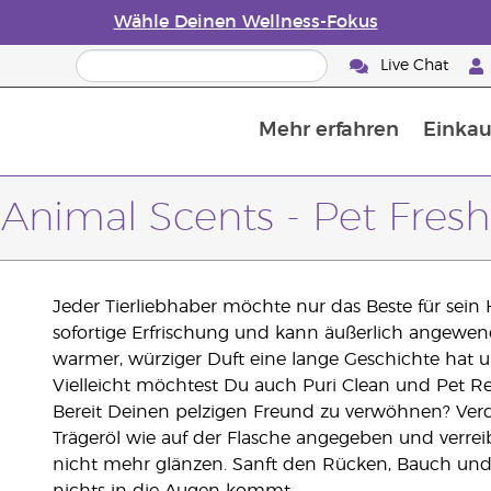
Wähle Deinen Wellness-Fokus
Live Chat
Mehr erfahren
Einkau
Die Geschichte von ätherischen Öle
Leitfaden für ätherische Öle
Alles über Diffusoren für ätherische Öle
Letzte Chance: 50 % Rabatt auf Hautp
E
W
Animal Scents - Pet Fresh
Jeder Tierliebhaber möchte nur das Beste für sein H
sofortige Erfrischung und kann äußerlich angewen
warmer, würziger Duft eine lange Geschichte hat un
Vielleicht möchtest Du auch Puri Clean und Pet Re
Bereit Deinen pelzigen Freund zu verwöhnen? Verd
Trägeröl wie auf der Flasche angegeben und verre
nicht mehr glänzen. Sanft den Rücken, Bauch und 