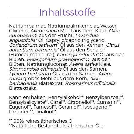
Inhaltsstoffe
Natriumpalmat, Natriumpalmkernelat, Wasser,
Glycerin,
Avena sativa
Mehl aus dem Korn,
Olea
europaea
Öl aus der Frucht,
Lavandula
angustifolia*
Öl, Caprylic/capric triglycerid,
Coriandrum sativum*
Öl aus den Kernen,
Citrus
aurantium bergamia*
Öl aus den Schalen
(Furocoumarin-frei),
Cananga odorata*
Öl aus den
Blüten,
Pelargonium graveolens*
Öl aus den
Blüten, Natriumgluconat,
Avena sativa
Kleie,
Simmondsia chinensis
Öl aus den Samen,
Lycium barbarum
Öl aus den Samen,
Avena
sativa
grobes Mehl aus dem Korn,
Aloe
barbadensis
Blattextrat,
Rosmarinus officinalis
Blattextrakt.
Kann enthalten: Benzylalkohol**, Benzylbenzoat**,
Benzylsalicylate**, Citral**, Citronellol**, Cumarin**,
Eugenol**, Farnesol**, Geraniol**, Isoeugenol**,
Limonen**, Linalool**.
*100% reines ätherisches Öl
**Natürliche Bestandteile ätherischer Öle