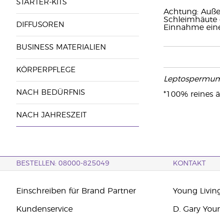
STARTER-KITS
Achtung: Auße
Schleimhäute g
DIFFUSOREN
Einnahme eine
BUSINESS MATERIALIEN
KÖRPERPFLEGE
Leptospermum
NACH BEDÜRFNIS
*100% reines ä
NACH JAHRESZEIT
BESTELLEN: 08000-825049
KONTAKT
Einschreiben für Brand Partner
Young Livin
Kundenservice
D. Gary You