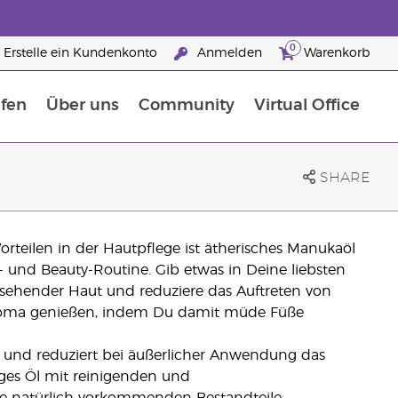
0
Erstelle ein Kundenkonto
Anmelden
Warenkorb
fen
Über uns
Community
Virtual Office
flege
rfahre mehr über Nährstoffe
Der Young Living Guide zu Nahrungsergänzungsmitteln
ie man ätherische Öle verwendet
25 raisons de devenir Partenaire de la marque
SHARE
rteilen in der Hautpflege ist ätherisches Manukaöl
- und Beauty-Routine. Gib etwas in Deine liebsten
sehender Haut und reduziere das Auftreten von
Aroma genießen, indem Du damit müde Füße
 und reduziert bei äußerlicher Anwendung das
tiges Öl mit reinigenden und