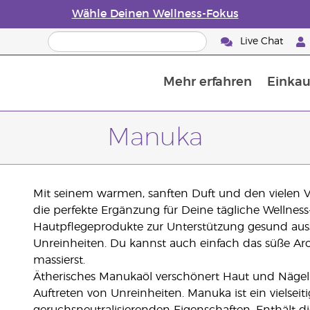
Wähle Deinen Wellness-Fokus
Live Chat
Mehr erfahren
Einkau
Die Geschichte von ätherischen Öle
Leitfaden für ätherische Öle
Alles über Diffusoren für ätherische Öle
Letzte Chance: 50 % Rabatt auf Hautp
E
W
Manuka
Mit seinem warmen, sanften Duft und den vielen Vo
die perfekte Ergänzung für Deine tägliche Wellness
Hautpflegeprodukte zur Unterstützung gesund aus
Unreinheiten. Du kannst auch einfach das süße 
massierst.
Ätherisches Manukaöl verschönert Haut und Nägel
Auftreten von Unreinheiten. Manuka ist ein vielsei