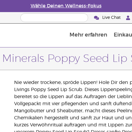
Wähle Deinen Wellness-Fokus
Live Chat
Mehr erfahren
Einkau
Die Geschichte von ätherischen Öle
Leitfaden für ätherische Öle
Alles über Diffusoren für ätherische Öle
Letzte Chance: 50 % Rabatt auf Hautp
E
W
 Minerals Poppy Seed Lip
Nie wieder trockene, spröde Lippen! Hole Dir den
Livings Poppy Seed Lip Scrub. Dieses Lippenpeeling
bereitet so die Lippen auf das Auftragen der Lieblin
Vollgepackt mit vier pflegenden und sanft duftend
Mangobutter und Sheabutter, macht dieses Peeling
Chemikalien hergestellt und sanft zur Haut und u
kurzes Verwöhnritual auftragen und mit Lippen zu