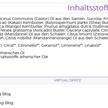
Inhaltsstof
 Ricinus Communis (Castor) Öl aus den Samen, Sucrose, P
ao (Kakao) Kernbutter, Butyrospermum parkii (Shea) But
ica (Mango) Kernbutter, Prunus amygdalus dulcis (Süßm
 Persea gratissima (Avocado) Butter, Glyceryl caprylate, C
ta† (Mandarine) Öl aus den Schalen, Citrus limon† (Zitrone
n, Citrus nobilis† (Mandarinenorange) Öl aus den Schale
Citral**, Citronellol**, Geraniol**, Limonene**, Linalool**
therisches Öl
haltsstoffe ätherischer Öle
VIRTUAL OFFICE
g Blog
ng Blog