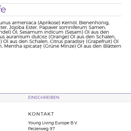
fe
runus armeniaca (Aprikose) Kernöl, Bienenhonig,
ter, Jojoba Ester, Papaver somniferum Samen,
andel) Öl, Sesamum indicum (Sesam) Öl aus den
itrus aurantium dulcis† (Orange) Öl aus den Schalen,
) Öl aus den Schalen, Citrus paradisi† (Grapefruit) Öl
n, Mentha spicata† (Grüne Minze) Öl aus den Blättern
EINSCHREIBEN
KONTAKT
Young Living Europe B.V.
Peizerweg 97