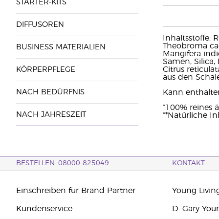
STARTER-KITS
DIFFUSOREN
Inhaltsstoffe:
Theobroma cac
BUSINESS MATERIALIEN
Mangifera ind
Samen, Silica,
Citrus reticula
KÖRPERPFLEGE
aus den Schale
NACH BEDÜRFNIS
Kann enthalten: 
*100% reines ä
NACH JAHRESZEIT
**Natürliche In
BESTELLEN: 08000-825049
KONTAKT
Einschreiben für Brand Partner
Young Livin
Kundenservice
D. Gary You