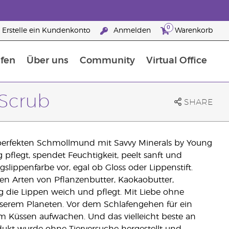
0
Erstelle ein Kundenkonto
Anmelden
Warenkorb
fen
Über uns
Community
Virtual Office
flege
rfahre mehr über Nährstoffe
Der Young Living Guide zu Nahrungsergänzungsmitteln
ie man ätherische Öle verwendet
25 raisons de devenir Partenaire de la marque
 Scrub
SHARE
 perfekten Schmollmund mit Savvy Minerals by Young
 pflegt, spendet Feuchtigkeit, peelt sanft und
gslippenfarbe vor, egal ob Gloss oder Lippenstift.
en Arten von Pflanzenbutter, Kaokaobutter,
 die Lippen weich und pflegt. Mit Liebe ohne
nserem Planeten. Vor dem Schlafengehen für ein
m Küssen aufwachen. Und das vielleicht beste an