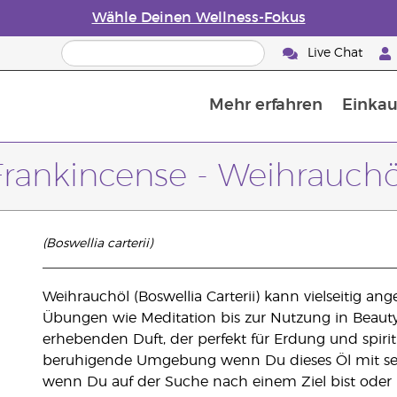
Wähle Deinen Wellness-Fokus
Live Chat
Mehr erfahren
Einkau
Die Geschichte von ätherischen Öle
Leitfaden für ätherische Öle
Alles über Diffusoren für ätherische Öle
Letzte Chance: 50 % Rabatt auf Hautp
E
W
Frankincense - Weihrauchö
(Boswellia carterii)
Weihrauchöl (Boswellia Carterii) kann vielseitig an
Übungen wie Meditation bis zur Nutzung in Beaut
erhebenden Duft, der perfekt für Erdung und spiritu
beruhigende Umgebung wenn Du dieses Öl mit se
wenn Du auf der Suche nach einem Ziel bist oder m