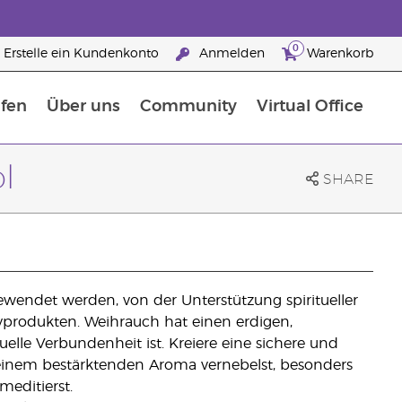
0
Erstelle ein Kundenkonto
Anmelden
Warenkorb
fen
Über uns
Community
Virtual Office
flege
rfahre mehr über Nährstoffe
Der Young Living Guide zu Nahrungsergänzungsmitteln
ie man ätherische Öle verwendet
25 raisons de devenir Partenaire de la marque
l
SHARE
gewendet werden, von der Unterstützung spiritueller
yprodukten. Weihrauch hat einen erdigen,
elle Verbundenheit ist. Kreiere eine sichere und
inem bestärktenden Aroma vernebelst, besonders
editierst.