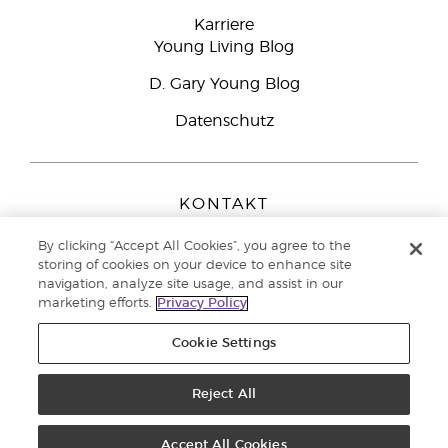
Karriere
Young Living Blog
D. Gary Young Blog
Datenschutz
KONTAKT
Young Living Europe B.V.
By clicking “Accept All Cookies”, you agree to the
Peizerweg 97
storing of cookies on your device to enhance site
9727 AJ Groningen
navigation, analyze site usage, and assist in our
Netherlands
marketing efforts.
Privacy Policy
Kundenservice:
08000-825049
Cookie Settings
Copyright © 2021 Young Living Essential Oils. Alle Rechte vorbehalten. |
Datenschutzerklärung
Reject All
|
Impressum
Accept All Cookies