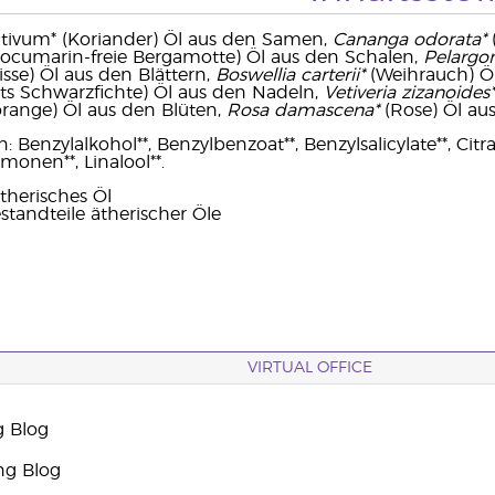
tivum* (Koriander) Öl aus den Samen,
Cananga odorata*
(
ocumarin-freie Bergamotte) Öl aus den Schalen,
Pelargo
sse) Öl aus den Blättern,
Boswellia carterii*
(Weihrauch) Ö
ts Schwarzfichte) Öl aus den Nadeln,
Vetiveria zizanoides*
orange) Öl aus den Blüten,
Rosa damascena*
(Rose) Öl au
Benzylalkohol**, Benzylbenzoat**, Benzylsalicylate**, Citral**
imonen**, Linalool**.
therisches Öl
standteile ätherischer Öle
VIRTUAL OFFICE
g Blog
ng Blog