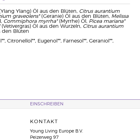
Ylang Ylang) Öl aus den Blüten,
Citrus aurantium
nium graveolens*
(Geranie) Öl aus den Blüten,
Melissa
l,
Commiphora myrrha*
(Myrrhe) Öl,
Picea mariana*
(Vetivergras) Öl aus den Wurzeln,
Citrus aurantium
s den Blüten
, Citronellol**, Eugenol**, Farnesol**, Geraniol**,
EINSCHREIBEN
KONTAKT
Young Living Europe B.V.
Peizerweg 97