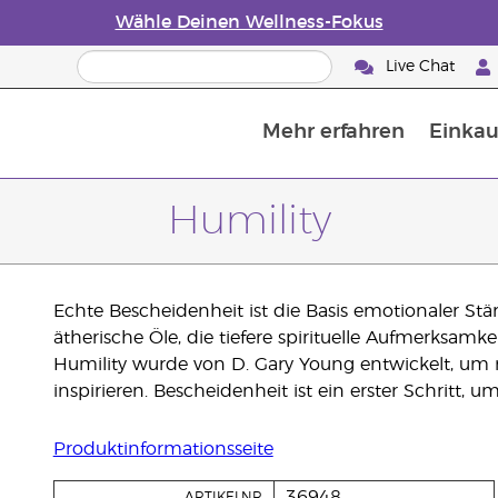
Wähle Deinen Wellness-Fokus
Live Chat
Mehr erfahren
Einkau
Die Geschichte von ätherischen Öle
Leitfaden für ätherische Öle
Alles über Diffusoren für ätherische Öle
Letzte Chance: 50 % Rabatt auf Hautp
E
W
Humility
Echte Bescheidenheit ist die Basis emotionaler St
ätherische Öle, die tiefere spirituelle Aufmerksamke
Humility wurde von D. Gary Young entwickelt, u
inspirieren. Bescheidenheit ist ein erster Schritt,
Produktinformationsseite
36948
ARTIKELNR