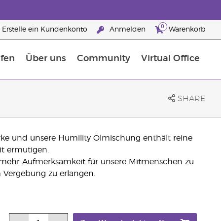
0
Erstelle ein Kundenkonto
Anmelden
Warenkorb
fen
Über uns
Community
Virtual Office
flege
rfahre mehr über Nährstoffe
Der Young Living Guide zu Nahrungsergänzungsmitteln
ie man ätherische Öle verwendet
25 raisons de devenir Partenaire de la marque
SHARE
ärke und unsere Humility Ölmischung enthält reine
it ermutigen.
m mehr Aufmerksamkeit für unsere Mitmenschen zu
 um Vergebung zu erlangen.