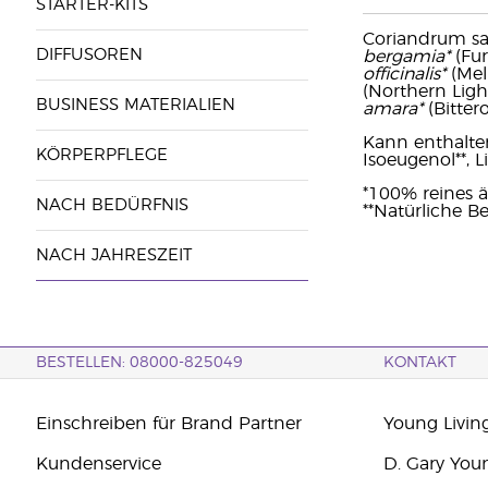
STARTER-KITS
Coriandrum sa
DIFFUSOREN
bergamia*
(Fur
officinalis*
(Meli
(Northern Ligh
BUSINESS MATERIALIEN
amara*
(Bitter
Kann enthalten: 
KÖRPERPFLEGE
Isoeugenol**, L
*100% reines ä
NACH BEDÜRFNIS
**Natürliche Be
NACH JAHRESZEIT
BESTELLEN: 08000-825049
KONTAKT
Einschreiben für Brand Partner
Young Livin
Kundenservice
D. Gary You