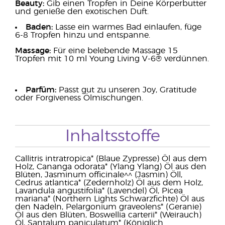
Beauty:
Gib einen Tropfen in Deine Körperbutter
und genieße den exotischen Duft.
Baden:
Lasse ein warmes Bad einlaufen, füge
6-8 Tropfen hinzu und entspanne.
Massage:
Für eine belebende Massage 15
Tropfen mit 10 ml Young Living V-6® verdünnen.
Parfüm:
Passt gut zu unseren Joy, Gratitude
oder Forgiveness Ölmischungen.
Inhaltsstoffe
Callitris intratropica* (Blaue Zypresse) Öl aus dem
Holz, Cananga odorata* (Ylang Ylang) Öl aus den
Blüten, Jasminum officinale^^ (Jasmin) Öll,
Cedrus atlantica* (Zedernholz) Öl aus dem Holz,
Lavandula angustifolia* (Lavendel) Öl, Picea
mariana* (Northern Lights Schwarzfichte) Öl aus
den Nadeln, Pelargonium graveolens* (Geranie)
Öl aus den Blüten, Boswellia carterii* (Weirauch)
Öl, Santalum paniculatum* (Königlich