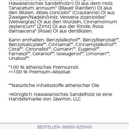
Hawaiianisches Sandelholz^) Öl aus dem Holz,
Tanacetum annuum* (Blauer Rainfarn) Öl aius
den Blüten, Abies concolor* (Grautanne) Öl aus
Zweigen/Nadeln/Holz, Vetiveria zizanioides*
(Vetivergras) Öl aus den Wurzeln, Cinnamomum
zeylanicum* (Zimt) Öl aus der Rinde, Rosa
damascena* (Rose) Öl aus denBlüten.
Kann enthalten: Benzylalkohol**, Benzylbenzoat**,
Benzylsalicylate**, Cinnamal**, Cinnamylalkohol**,
Citral**, Citronellol**, Cumarin**, Eugenol**,
Farnesol**, Geraniol**, Isoeugenol**, Limonen**,
Linalool**.
*100 % ätherisches Premiumöl.
^^100 % Premium-Absolue.
**Natürliche Inhaltsstoffe ätherischer Öle
^Königlich Hawaiianisches Sandelholz ist eine
Handelsmarke von Jawmin, LLC
BESTELLEN: 08000-825049