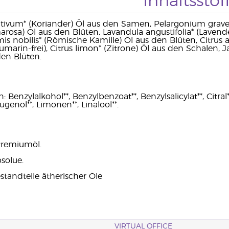
Inhaltsstof
tivum* (Koriander) Öl aus den Samen, Pelargonium grave
marosa) Öl aus den Blüten, Lavandula angustifolia* (Lavend
is nobilis* (Römische Kamille) Öl aus den Blüten, Citru
umarin-frei), Citrus limon* (Zitrone) Öl aus den Schalen,
den Blüten.
 Benzylalkohol**, Benzylbenzoat**, Benzylsalicylat**, Citral**
eugenol**, Limonen**, Linalool**.
Premiumöl.
solue.
standteile ätherischer Öle
VIRTUAL OFFICE