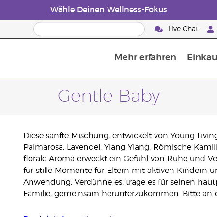
Wähle Deinen Wellness-Fokus
Live Chat
Mehr erfahren
Einkau
Die Geschichte von ätherischen Öle
Leitfaden für ätherische Öle
Alles über Diffusoren für ätherische Öle
Letzte Chance: 50 % Rabatt auf Hautp
E
W
Gentle Baby
Diese sanfte Mischung, entwickelt von Young Living
Palmarosa, Lavendel, Ylang Ylang, Römische Kamil
florale Aroma erweckt ein Gefühl von Ruhe und Ve
für stille Momente für Eltern mit aktiven Kindern u
Anwendung: Verdünne es, trage es für seinen hautp
Familie, gemeinsam herunterzukommen. Bitte an di