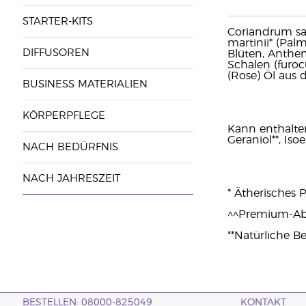
STARTER-KITS
Coriandrum sa
martinii* (Pal
DIFFUSOREN
Blüten, Anthem
Schalen (furoc
(Rose) Öl aus 
BUSINESS MATERIALIEN
KÖRPERPFLEGE
Kann enthalten:
Geraniol**, Iso
NACH BEDÜRFNIS
NACH JAHRESZEIT
* Ätherisches 
^^Premium-Ab
**Natürliche Be
BESTELLEN: 08000-825049
KONTAKT