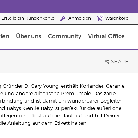
0
Erstelle ein Kundenkonto
Anmelden
Warenkorb
fen
Über uns
Community
Virtual Office
flege
rfahre mehr über Nährstoffe
Der Young Living Guide zu Nahrungsergänzungsmitteln
ie man ätherische Öle verwendet
25 raisons de devenir Partenaire de la marque
SHARE
 Gründer D. Gary Young, enthält Koriander, Geranie,
le und andere ätherische Premiumöle. Das zarte,
rbindung und ist damit ein wunderbarer Begleiter
nd Babys. Gentle Baby ist perfekt für die äußerliche
flegenden Effekt auf die Haut auf und hilf Deiner
e Anleitung auf dem Etikett halten.