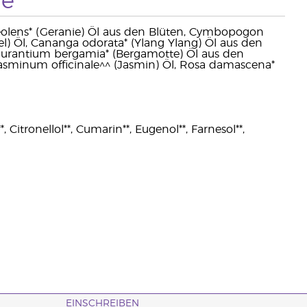
fe
olens* (Geranie) Öl aus den Blüten, Cymbopogon
el) Öl, Cananga odorata* (Ylang Ylang) Öl aus den
s aurantium bergamia* (Bergamotte) Öl aus den
 Jasminum officinale^^ (Jasmin) Öl, Rosa damascena*
, Citronellol**, Cumarin**, Eugenol**, Farnesol**,
EINSCHREIBEN