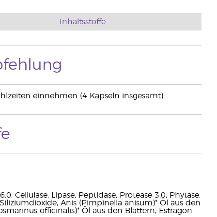
Inhaltsstoffe
fehlung
Mahlzeiten einnehmen (4 Kapseln insgesamt).
fe
.0, Cellulase, Lipase, Peptidase, Protease 3.0, Phytase,
iliziumdioxide, Anis (Pimpinella anisum)* Öl aus den
smarinus officinalis)* Öl aus den Blättern, Estragon