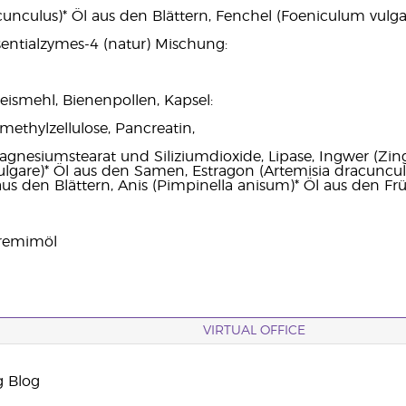
cunculus)* Öl aus den Blättern, Fenchel (Foeniculum vulg
entialzymes-4 (natur) Mischung:
Reismehl, Bienenpollen, Kapsel:
ethylzellulose, Pancreatin,
agnesiumstearat und Siliziumdioxide, Lipase, Ingwer (Zing
lgare)* Öl aus den Samen, Estragon (Artemisia dracuncu
 aus den Blättern, Anis (Pimpinella anisum)* Öl aus den Fr
Premimöl
VIRTUAL OFFICE
g Blog