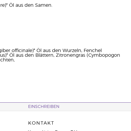
are)* Öl aus den Samen.
iber officinale)* Öl aus den Wurzeln, Fenchel
lus)* Öl aus den Blättern, Zitronengras (Cymbopogon
üchten,
EINSCHREIBEN
KONTAKT