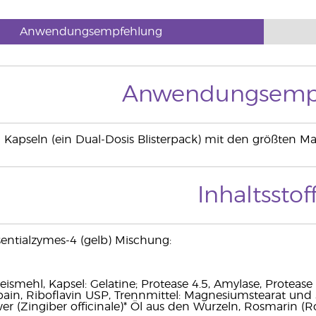
Anwendungsempfehlung
Anwendungsemp
2 Kapseln (ein Dual-Dosis Blisterpack) mit den größten 
Inhaltsstof
entialzymes-4 (gelb) Mischung:
Reismehl, Kapsel: Gelatine; Protease 4.5, Amylase, Protease 6
ain, Riboﬂavin USP, Trennmittel: Magnesiumstearat und S
er (Zingiber officinale)* Öl aus den Wurzeln, Rosmarin (Ro