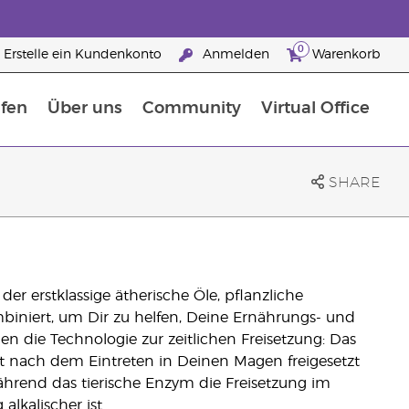
0
Erstelle ein Kundenkonto
Anmelden
Warenkorb
fen
Über uns
Community
Virtual Office
flege
rfahre mehr über Nährstoffe
Der Young Living Guide zu Nahrungsergänzungsmitteln
ie man ätherische Öle verwendet
25 raisons de devenir Partenaire de la marque
SHARE
der erstklassige ätherische Öle, pflanzliche
biniert, um Dir zu helfen, Deine Ernährungs- und
en die Technologie zur zeitlichen Freisetzung: Das
ort nach dem Eintreten in Deinen Magen freigesetzt
ährend das tierische Enzym die Freisetzung im
lkalischer ist.