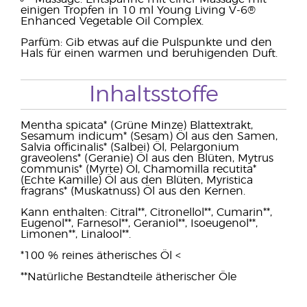
einigen Tropfen in 10 ml Young Living V-6®
Enhanced Vegetable Oil Complex.
Parfüm: Gib etwas auf die Pulspunkte und den
Hals für einen warmen und beruhigenden Duft.
Inhaltsstoffe
Mentha spicata* (Grüne Minze) Blattextrakt,
Sesamum indicum* (Sesam) Öl aus den Samen,
Salvia officinalis* (Salbei) Öl, Pelargonium
graveolens* (Geranie) Öl aus den Blüten, Mytrus
communis* (Myrte) Öl, Chamomilla recutita*
(Echte Kamille) Öl aus den Blüten, Myristica
fragrans* (Muskatnuss) Öl aus den Kernen.
Kann enthalten: Citral**, Citronellol**, Cumarin**,
Eugenol**, Farnesol**, Geraniol**, Isoeugenol**,
Limonen**, Linalool**.
*100 % reines ätherisches Öl <
**Natürliche Bestandteile ätherischer Öle