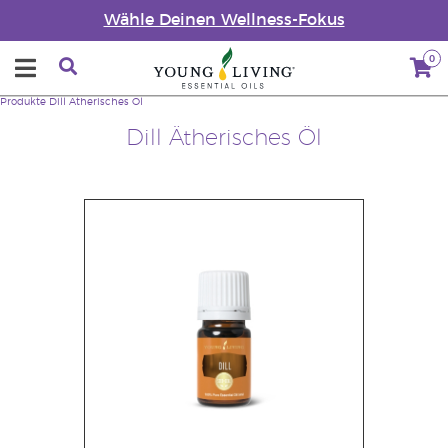
Wähle Deinen Wellness-Fokus
0
Produkte
Dill Ätherisches Öl
Dill Ätherisches Öl