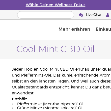
Wähle Deinen Wellness-Fokus
Live Chat
Mehr erfahren
Einkau
Die Geschichte von ätherischen Öle
Leitfaden für ätherische Öle
Alles über Diffusoren für ätherische Öle
Letzte Chance: 50 % Rabatt auf Hautp
E
W
Cool Mint CBD Oil
Jeder Tropfen Cool Mint CBD Öl enthält unser qua
und Pfefferminz-Öle. Das kühle, erfrischende Aroma 
selbst an den längsten Tagen. Und weil auch diese
Qualitätsstandards entspricht, kannst Du ganz ber
anwendest.
Enthält
Pfefferminze (Mentha piperita)* Öl
Grüne Minze (Mentha spicata)* ÖL