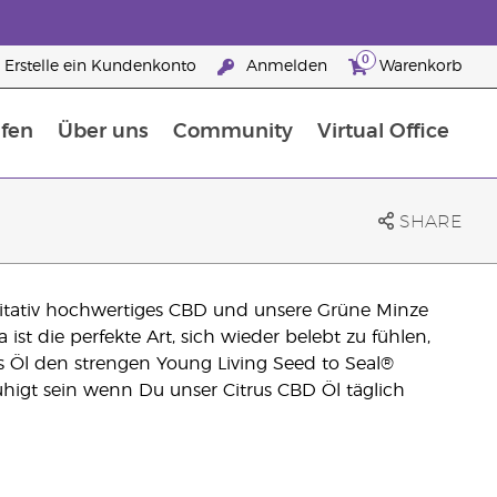
0
Erstelle ein Kundenkonto
Anmelden
Warenkorb
fen
Über uns
Community
Virtual Office
flege
rfahre mehr über Nährstoffe
Der Young Living Guide zu Nahrungsergänzungsmitteln
ie man ätherische Öle verwendet
25 raisons de devenir Partenaire de la marque
SHARE
litativ hochwertiges CBD und unsere Grüne Minze
ist die perfekte Art, sich wieder belebt zu fühlen,
s Öl den strengen Young Living Seed to Seal®
uhigt sein wenn Du unser Citrus CBD Öl täglich