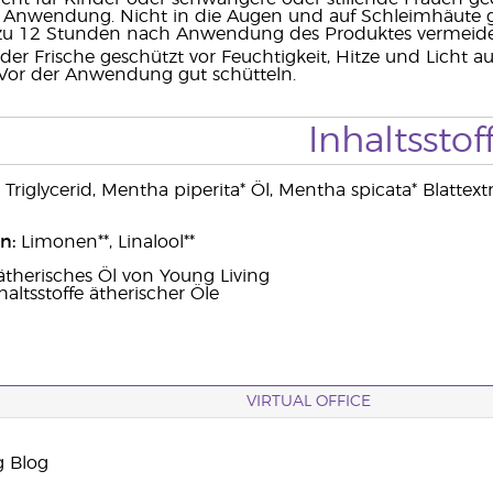
e Anwendung. Nicht in die Augen und auf Schleimhäute g
 zu 12 Stunden nach Anwendung des Produktes vermeid
der Frische geschützt vor Feuchtigkeit, Hitze und Licht 
Vor der Anwendung gut schütteln.
Inhaltsstof
 Triglycerid, Mentha piperita* Öl, Mentha spicata* Blattex
n:
Limonen**, Linalool**
ätherisches Öl von Young Living
haltsstoffe ätherischer Öle
VIRTUAL OFFICE
g Blog