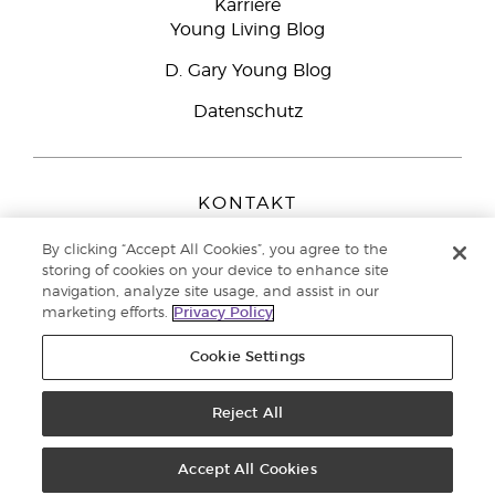
Karriere
Young Living Blog
D. Gary Young Blog
Datenschutz
KONTAKT
Young Living Europe B.V.
By clicking “Accept All Cookies”, you agree to the
Peizerweg 97
storing of cookies on your device to enhance site
9727 AJ Groningen
navigation, analyze site usage, and assist in our
Netherlands
marketing efforts.
Privacy Policy
Kundenservice:
08000-825049
Cookie Settings
Copyright © 2021 Young Living Essential Oils. Alle Rechte vorbehalten. |
Datenschutzerklärung
Reject All
|
Impressum
Accept All Cookies