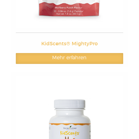
KidScents® MightyPro
Mehr erfahren