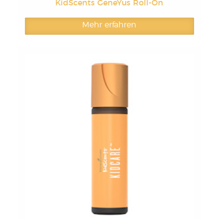
KidScents GeneYus Roll-On
Mehr erfahren