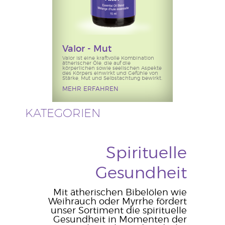
Valor - Mut
Valor ist eine kraftvolle Kombination
ätherischer Öle, die auf die
körperlichen sowie seelischen Aspekte
des Körpers einwirkt und Gefühle von
Stärke, Mut und Selbstachtung bewirkt.
MEHR ERFAHREN
KATEGORIEN
Spirituelle
Gesundheit
Mit ätherischen Bibelölen wie
Weihrauch oder Myrrhe fördert
unser Sortiment die spirituelle
Gesundheit in Momenten der