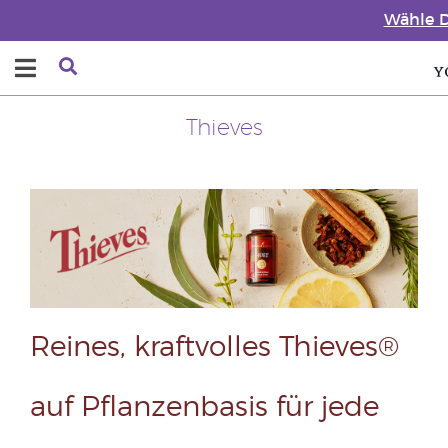
Wähle D
Thieves
Reines, kraftvolles Thieves®
auf Pflanzenbasis für jede