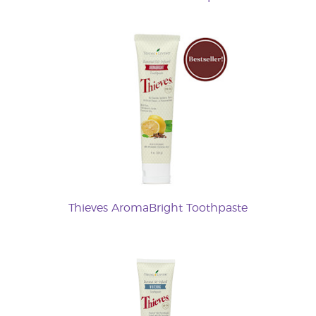
Thieves AromaBright Toothpaste