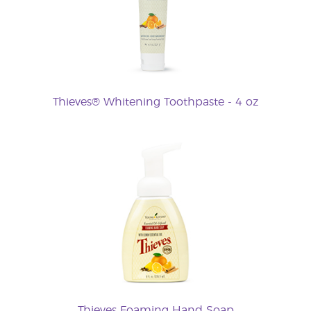
Thieves® Whitening Toothpaste - 4 oz
Thieves Foaming Hand Soap