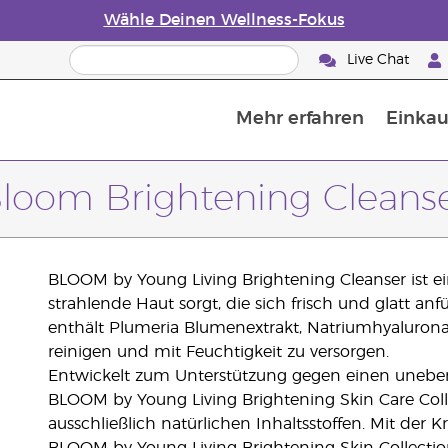
Wähle Deinen Wellness-Fokus
Live Chat
Mehr erfahren
Einkau
Die Geschichte von ätherischen Öle
Leitfaden für ätherische Öle
Alles über Diffusoren für ätherische Öle
Letzte Chance: 50 % Rabatt auf Hautp
E
W
loom Brightening Cleans
BLOOM by Young Living Brightening Cleanser ist ein
strahlende Haut sorgt, die sich frisch und glatt a
enthält Plumeria Blumenextrakt, Natriumhyalurona
reinigen und mit Feuchtigkeit zu versorgen.
Entwickelt zum Unterstützung gegen einen unebenen
BLOOM by Young Living Brightening Skin Care Coll
ausschließlich natürlichen Inhaltsstoffen. Mit der 