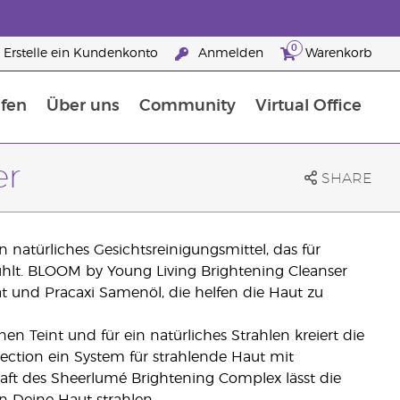
0
Erstelle ein Kundenkonto
Anmelden
Warenkorb
fen
Über uns
Community
Virtual Office
flege
rfahre mehr über Nährstoffe
Der Young Living Guide zu Nahrungsergänzungsmitteln
ie man ätherische Öle verwendet
25 raisons de devenir Partenaire de la marque
er
SHARE
 natürliches Gesichtsreinigungsmittel, das für
nfühlt. BLOOM by Young Living Brightening Cleanser
t und Pracaxi Samenöl, die helfen die Haut zu
 Teint und für ein natürliches Strahlen kreiert die
ection ein System für strahlende Haut mit
Kraft des Sheerlumé Brightening Complex lässt die