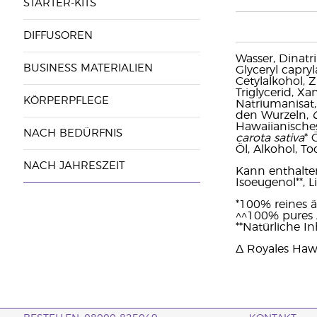
STARTER-KITS
DIFFUSOREN
Wasser, Dinatr
BUSINESS MATERIALIEN
Glyceryl capry
Cetylalkohol, Z
Triglycerid, X
KÖRPERPFLEGE
Natriumanisat,
den Wurzeln,
C
Hawaiianische
NACH BEDÜRFNIS
carota sativa
* 
Öl, Alkohol, To
NACH JAHRESZEIT
Kann enthalten: 
Isoeugenol**, L
*100% reines ä
^^100% pures 
**Natürliche In
Δ Royales Hawa