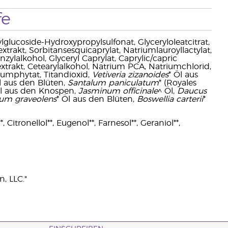
fe
lglucoside-Hydroxypropylsulfonat, Glyceryloleatcitrat,
xtrakt, Sorbitansesquicaprylat, Natriumlauroyllactylat,
ylalkohol, Glyceryl Caprylat, Caprylic/capric
trakt, Cetearylalkohol, Natrium PCA, Natriumchlorid,
iumphytat, Titandioxid,
Vetiveria zizanoides
* Öl aus
l aus den Blüten,
Santalum paniculatum
* (Royales
Öl aus den Knospen,
Jasminum officinale
^ Öl,
Daucus
um graveolens
* Öl aus den Blüten,
Boswellia carterii
*
 Citronellol**, Eugenol**, Farnesol**, Geraniol**,
, LLC."