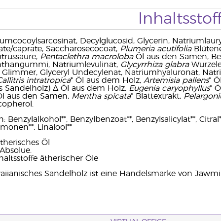
Inhaltsstof
iumcocoylsarcosinat, Decylglucosid, Glycerin, Natriumlaury
late/caprate, Saccharosecocoat,
Plumeria acutifolia
Blütene
itrussäure,
Pentaclethra macroloba
Öl aus den Samen, Benz
anthangummi, Natriumlevulinat,
Glycyrrhiza glabra
Wurzelex
 Glimmer, Glyceryl Undecylenat, Natriumhyaluronat, Natr
allitris intratropica
* Öl aus dem Holz,
Artemisia pallens
* Ö
s Sandelholz) Δ Öl aus dem Holz,
Eugenia caryophyllus
* 
Öl aus den Samen,
Mentha spicata
* Blattextrakt,
Pelargoni
copherol.
Benzylalkohol**, Benzylbenzoat**, Benzylsalicylat**, Citral**,
imonen**, Linalool**
therisches Öl
Absolue.
haltsstoffe ätherischer Öle
iianisches Sandelholz ist eine Handelsmarke von Jawmin