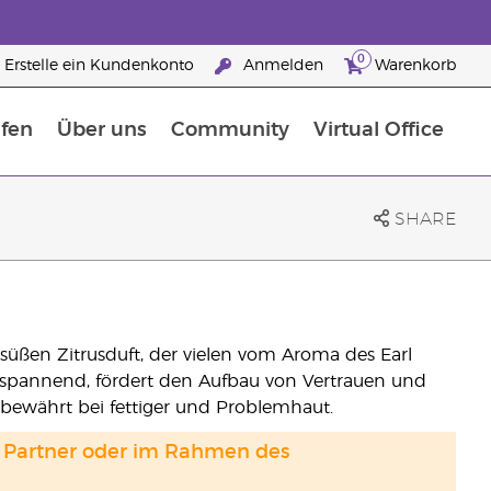
0
Erstelle ein Kundenkonto
Anmelden
Warenkorb
fen
Über uns
Community
Virtual Office
flege
rfahre mehr über Nährstoffe
Der Young Living Guide zu Nahrungsergänzungsmitteln
ie man ätherische Öle verwendet
25 raisons de devenir Partenaire de la marque
SHARE
 süßen Zitrusduft, der vielen vom Aroma des Earl
ntspannend, fördert den Aufbau von Vertrauen und
 bewährt bei fettiger und Problemhaut.
and Partner oder im Rahmen des