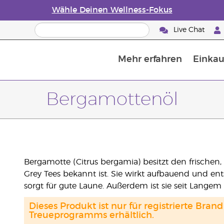
Wähle Deinen Wellness-Fokus
Live Chat
Mehr erfahren
Einkau
Die Geschichte von ätherischen Öle
Leitfaden für ätherische Öle
Alles über Diffusoren für ätherische Öle
Letzte Chance: 50 % Rabatt auf Hautp
E
W
Bergamottenöl
Bergamotte (Citrus bergamia) besitzt den frischen,
Grey Tees bekannt ist. Sie wirkt aufbauend und e
sorgt für gute Laune. Außerdem ist sie seit Langem
Dieses Produkt ist nur für registrierte Br
Treueprogramms erhältlich.