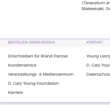
(
Tanacetum a
Blattextrakt, O
BESTELLEN: 08000-825049
KONTAKT
Einschreiben für Brand Partner
Young Livin
Kundenservice
D. Gary You
Veranstaltungs- & Medienzentrum
Datenschut
D. Gary Young Foundation
Karriere
Copyright © 2021 Young Living Essential Oils. Alle Rechte vorbehalten.