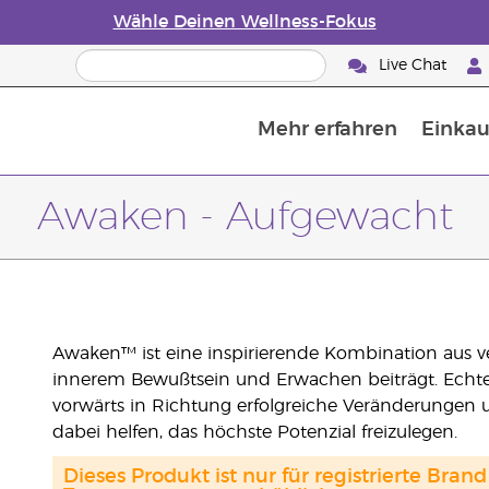
Wähle Deinen Wellness-Fokus
Live Chat
Mehr erfahren
Einkau
Die Geschichte von ätherischen Öle
Leitfaden für ätherische Öle
Alles über Diffusoren für ätherische Öle
Letzte Chance: 50 % Rabatt auf Hautp
E
W
Awaken - Aufgewacht
Awaken™ ist eine inspirierende Kombination aus 
innerem Bewußtsein und Erwachen beiträgt. Echtes 
vorwärts in Richtung erfolgreiche Veränderungen
dabei helfen, das höchste Potenzial freizulegen.
Dieses Produkt ist nur für registrierte Br