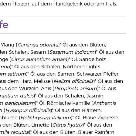
r dem Herzen, auf dem Handgelenk oder am Hals.
fe
 Ylang (
Cananga odorata
)* Öl aus den Blüten,
 den Schalen, Sesam (
Sesamum indicum
)* Öl aus den
nge (
Citrus aurantium amara
)* Öl, Sandelholz
limon
)* Öl aus den Schalen, Northern Lights
um sativum
)* Öl aus den Samen, Schwarzer Pfeffer
 aus dem Harz, Melisse (
Melissa officinalis
)* Öl aus den
 aus den Wurzeln, Anis (
Pimpinela anisum
)* Öl aus
rantium dulcis
)* Öl aus den Schalen, Jasmin
m paniculatum
)* Öl, Römische Kamille (
Anthemis
p (
Hyssopus officinalis
)* Öl aus den Blättern,
ohblume (
Helichrysum italicum
)* Öl, Blaue Zypresse
s den Blüten, Limette (
Citrus hystrix
)* Öl aus den
la recutita
)* Öl aus den Blüten, Blauer Rainfarn