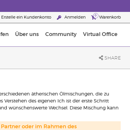
0
Erstelle ein Kundenkonto
Anmelden
Warenkorb
fen
Über uns
Community
Virtual Office
flege
rfahre mehr über Nährstoffe
Der Young Living Guide zu Nahrungsergänzungsmitteln
ie man ätherische Öle verwendet
25 raisons de devenir Partenaire de la marque
SHARE
verschiedenen ätherischen Ölmischungen, die zu
Verstehen des eigenen Ich ist der erste Schritt
 und wünschenswerte Wechsel. Diese Mischung kann
and Partner oder im Rahmen des