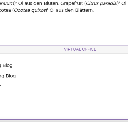
nnuum
)* Öl aus den Blüten, Grapefruit (
Citrus paradisi
)* Ö
cotea (
Ocotea quixos
)* Öl aus den Blättern.
VIRTUAL OFFICE
g Blog
ng Blog
z
 |
Datenschutzerklärung
|
Impressum