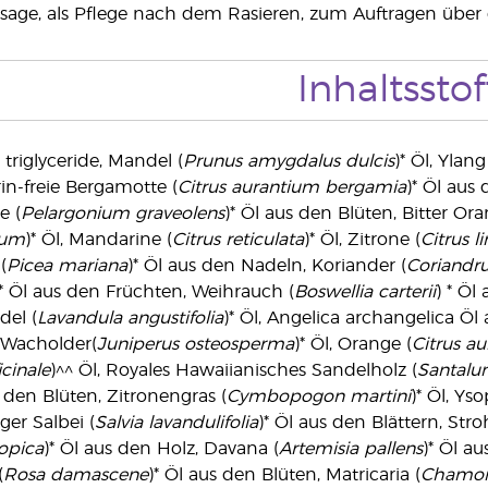
sage, als Pflege nach dem Rasieren, zum Auftragen übe
Inhaltsstof
 triglyceride, Mandel (
Prunus amygdalus dulcis
)* Öl, Ylang
n-freie Bergamotte (
Citrus aurantium bergamia
)* Öl aus
e (
Pelargonium graveolens
)* Öl aus den Blüten, Bitter Ora
bum
)* Öl, Mandarine (
Citrus reticulata
)* Öl, Zitrone (
Citrus 
(
Picea mariana
)* Öl aus den Nadeln, Koriander (
Coriandr
)* Öl aus den Früchten, Weihrauch (
Boswellia carterii
) * Öl
del (
Lavandula angustifolia
)* Öl, Angelica archangelica Öl
 Wacholder(
Juniperus osteosperma
)* Öl, Orange (
Citrus au
cinale
)^^ Öl, Royales Hawaiianisches Sandelholz (
Santalu
s den Blüten, Zitronengras (
Cymbopogon martini
)* Öl, Yso
ger Salbei (
Salvia lavandulifolia
)* Öl aus den Blättern, Str
ropica
)* Öl aus den Holz, Davana (
Artemisia pallens
)* Öl au
(
Rosa damascene
)* Öl aus den Blüten, Matricaria (
Chamomi