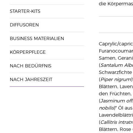
die Körpermas
STARTER-KITS
DIFFUSOREN
BUSINESS MATERIALIEN
Caprylic/capric
Furanocoumari
KÖRPERPFLEGE
Samen, Gerani
(
Santalum Al
NACH BEDÜRFNIS
Schwarzfichte 
(
Piper nigrum
NACH JAHRESZEIT
Blättern, Laven
den Früchten,
(
Jasminum offi
nobilis
)* Öl au
Lavendelblättri
(
Callitris intrat
Blättern, Rose 