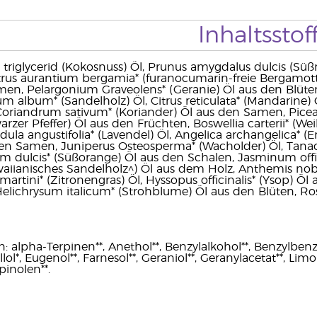
Inhaltsstof
c triglycerid (Kokosnuss) Öl, Prunus amygdalus dulcis (Sü
itrus aurantium bergamia* (furanocumarin-freie Bergamo
en, Pelargonium Graveolens* (Geranie) Öl aus den Blüten
um album* (Sandelholz) Öl, Citrus reticulata* (Mandarine) 
oriandrum sativum* (Koriander) Öl aus den Samen, Picea
zer Pfeffer) Öl aus den Früchten, Boswellia carterii* (Weih
ndula angustifolia* (Lavendel) Öl, Angelica archangelica* 
den Samen, Juniperus Osteosperma* (Wacholder) Öl, Tana
um dulcis* (Süßorange) Öl aus den Schalen, Jasminum off
aiianisches Sandelholz^) Öl aus dem Holz, Anthemis nobi
ini* (Zitronengras) Öl, Hyssopus officinalis* (Ysop) Öl aus
Helichrysum italicum* (Strohblume) Öl aus den Blüten, R
 alpha-Terpinen**, Anethol**, Benzylalkohol**, Benzylbenzoa
ellol*, Eugenol**, Farnesol**, Geraniol**, Geranylacetat**, Limo
pinolen**.