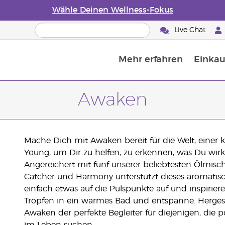
Wähle Deinen Wellness-Fokus
Live Chat
Mehr erfahren
Einkau
Die Geschichte von ätherischen Öle
Leitfaden für ätherische Öle
Alles über Diffusoren für ätherische Öle
Letzte Chance: 50 % Rabatt auf Hautp
E
W
Awaken
Mache Dich mit Awaken bereit für die Welt, einer 
Young, um Dir zu helfen, zu erkennen, was Du wirkl
Angereichert mit fünf unserer beliebtesten Ölmisc
Catcher und Harmony unterstützt dieses aromatisc
einfach etwas auf die Pulspunkte auf und inspirier
Tropfen in ein warmes Bad und entspanne. Hergeste
Awaken der perfekte Begleiter für diejenigen, die 