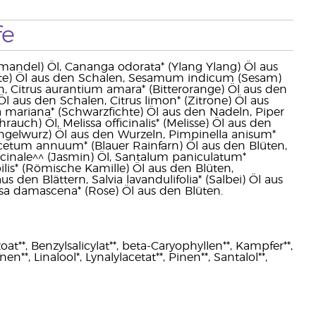
fe
ßmandel) Öl, Cananga odorata* (Ylang Ylang) Öl aus
tte) Öl aus den Schalen, Sesamum indicum (Sesam)
, Citrus aurantium amara* (Bitterorange) Öl aus den
Öl aus den Schalen, Citrus limon* (Zitrone) Öl aus
 mariana* (Schwarzfichte) Öl aus den Nadeln, Piper
rauch) Öl, Melissa officinalis* (Melisse) Öl aus den
(Engelwurz) Öl aus den Wurzeln, Pimpinella anisum*
cetum annuum* (Blauer Rainfarn) Öl aus den Blüten,
icinale^^ (Jasmin) Öl, Santalum paniculatum*
lis* (Römische Kamille) Öl aus den Blüten,
 den Blättern, Salvia lavandulifolia* (Salbei) Öl aus
osa damascena* (Rose) Öl aus den Blüten.
t**, Benzylsalicylat**, beta-Caryophyllen**, Kampfer**,
nen**, Linalool*, Lynalylacetat**, Pinen**, Santalol**,