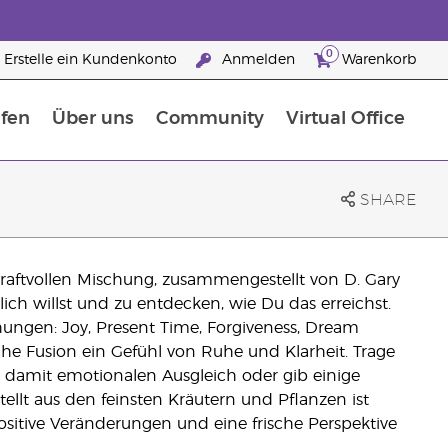
0
Erstelle ein Kundenkonto
Anmelden
Warenkorb
fen
Über uns
Community
Virtual Office
flege
rfahre mehr über Nährstoffe
Der Young Living Guide zu Nahrungsergänzungsmitteln
ie man ätherische Öle verwendet
25 raisons de devenir Partenaire de la marque
SHARE
kraftvollen Mischung, zusammengestellt von D. Gary
ich willst und zu entdecken, wie Du das erreichst.
hungen: Joy, Present Time, Forgiveness, Dream
he Fusion ein Gefühl von Ruhe und Klarheit. Trage
e damit emotionalen Ausgleich oder gib einige
llt aus den feinsten Kräutern und Pflanzen ist
positive Veränderungen und eine frische Perspektive