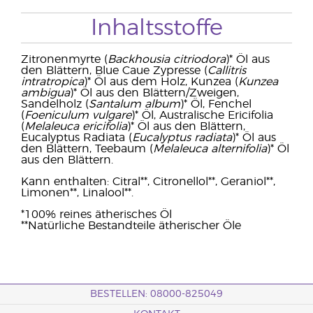
Inhaltsstoffe
Zitronenmyrte (
Backhousia citriodora
)* Öl aus
den Blättern, Blue Caue Zypresse (
Callitris
intratropica
)* Öl aus dem Holz, Kunzea (
Kunzea
ambigua
)* Öl aus den Blättern/Zweigen,
Sandelholz (
Santalum album
)* Öl, Fenchel
(
Foeniculum vulgare
)* Öl, Australische Ericifolia
(
Melaleuca ericifolia
)* Öl aus den Blättern,
Eucalyptus Radiata (
Eucalyptus radiata
)* Öl aus
den Blättern, Teebaum (
Melaleuca alternifolia
)* Öl
aus den Blättern.
Kann enthalten: Citral**, Citronellol**, Geraniol**,
Limonen**, Linalool**.
*100% reines ätherisches Öl
**Natürliche Bestandteile ätherischer Öle
BESTELLEN: 08000-825049