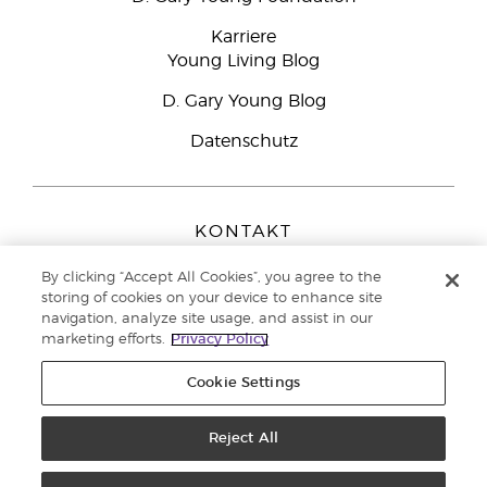
Karriere
Young Living Blog
D. Gary Young Blog
Datenschutz
KONTAKT
Young Living Europe B.V.
By clicking “Accept All Cookies”, you agree to the
Peizerweg 97
storing of cookies on your device to enhance site
9727 AJ Groningen
navigation, analyze site usage, and assist in our
Netherlands
marketing efforts.
Privacy Policy
Kundenservice:
08000-825049
Cookie Settings
Copyright © 2021 Young Living Essential Oils. Alle Rechte vorbehalten. |
Datenschutzerklärung
Reject All
|
Impressum