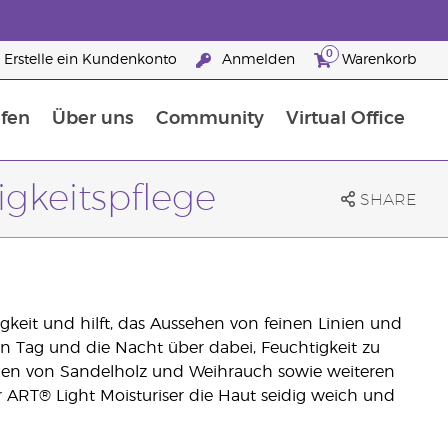
0
Erstelle ein Kundenkonto
Anmelden
Warenkorb
fen
Über uns
Community
Virtual Office
flege
rfahre mehr über Nährstoffe
Der Young Living Guide zu Nahrungsergänzungsmitteln
ie man ätherische Öle verwendet
25 raisons de devenir Partenaire de la marque
igkeitspflege
SHARE
igkeit und hilft, das Aussehen von feinen Linien und
en Tag und die Nacht über dabei, Feuchtigkeit zu
len von Sandelholz und Weihrauch sowie weiteren
ART® Light Moisturiser die Haut seidig weich und