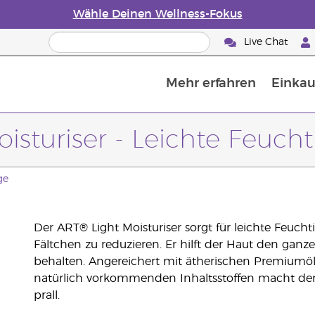
Wähle Deinen Wellness-Fokus
Live Chat
Mehr erfahren
Einkau
Die Geschichte von ätherischen Öle
Leitfaden für ätherische Öle
Alles über Diffusoren für ätherische Öle
Letzte Chance: 50 % Rabatt auf Hautp
E
W
isturiser - Leichte Feucht
ge
Der ART® Light Moisturiser sorgt für leichte Feucht
Fältchen zu reduzieren. Er hilft der Haut den ganz
behalten. Angereichert mit ätherischen Premiumö
natürlich vorkommenden Inhaltsstoffen macht der 
prall.