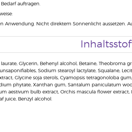
Bedarf auftragen.
weise:
en Anwendung. Nicht direktem Sonnenlicht aussetzen. A
Inhaltsstof
 laurate, Glycerin, Behenyl alcohol, Betaine, Theobroma gr
unsaponifiables, Sodium stearoyl lactylate, Squalane, Lecit
extract, Glycine soja sterols, Cyamopsis tetragonoloba gum
Sodium phytate, Xanthan gum, Santalum paniculatum wood oi
jum aestivum bulb extract, Orchis mascula flower extract,
f juice, Benzyl alcohol.