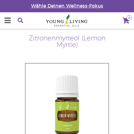
Wähle Deinen Wellness-Fokus
0
Zitronenmyrteöl (Lemon
Myrtle)