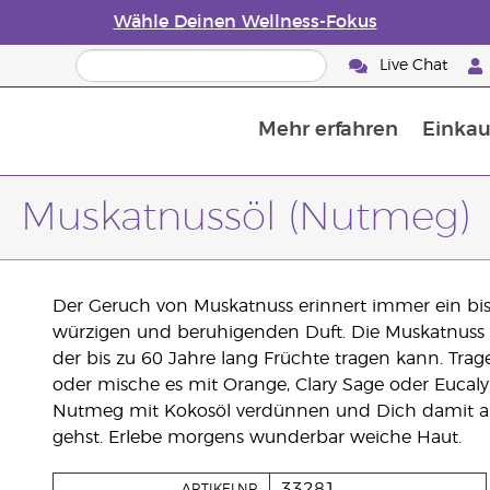
Wähle Deinen Wellness-Fokus
Live Chat
Mehr erfahren
Einkau
Die Geschichte von ätherischen Öle
Leitfaden für ätherische Öle
Alles über Diffusoren für ätherische Öle
Letzte Chance: 50 % Rabatt auf Hautp
E
W
Muskatnussöl (Nutmeg)
Der Geruch von Muskatnuss erinnert immer ein bi
würzigen und beruhigenden Duft. Die Muskatnus
der bis zu 60 Jahre lang Früchte tragen kann. Trag
oder mische es mit Orange, Clary Sage oder Eucaly
Nutmeg mit Kokosöl verdünnen und Dich damit a
gehst. Erlebe morgens wunderbar weiche Haut.
33281
ARTIKELNR