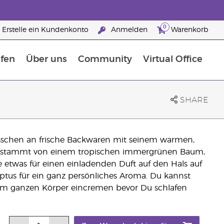
0
Erstelle ein Kundenkonto
Anmelden
Warenkorb
fen
Über uns
Community
Virtual Office
flege
rfahre mehr über Nährstoffe
Der Young Living Guide zu Nahrungsergänzungsmitteln
ie man ätherische Öle verwendet
25 raisons de devenir Partenaire de la marque
SHARE
sschen an frische Backwaren mit seinem warmen,
s stammt von einem tropischen immergrünen Baum,
e etwas für einen einladenden Duft auf den Hals auf
ptus für ein ganz persönliches Aroma. Du kannst
m ganzen Körper eincremen bevor Du schlafen