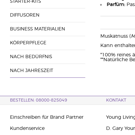
STARTER-KITS
Parfüm:
Pass
DIFFUSOREN
BUSINESS MATERIALIEN
Muskatnuss (
M
KÖRPERPFLEGE
Kann enthalten:
*100% reines ä
NACH BEDÜRFNIS
**Natürliche Be
NACH JAHRESZEIT
BESTELLEN: 08000-825049
KONTAKT
Einschreiben für Brand Partner
Young Livin
Kundenservice
D. Gary You