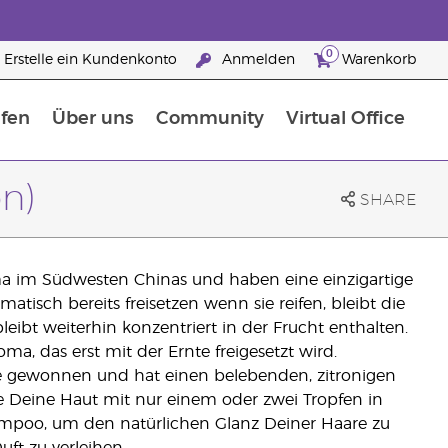
0
Erstelle ein Kundenkonto
Anmelden
Warenkorb
fen
Über uns
Community
Virtual Office
flege
rfahre mehr über Nährstoffe
Der Young Living Guide zu Nahrungsergänzungsmitteln
ie man ätherische Öle verwendet
25 raisons de devenir Partenaire de la marque
n)
SHARE
a im Südwesten Chinas und haben eine einzigartige
tisch bereits freisetzen wenn sie reifen, bleibt die
leibt weiterhin konzentriert in der Frucht enthalten.
ma, das erst mit der Ernte freigesetzt wird.
e gewonnen und hat einen belebenden, zitronigen
ge Deine Haut mit nur einem oder zwei Tropfen in
ampoo, um den natürlichen Glanz Deiner Haare zu