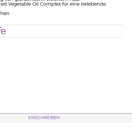
ed Vegetable Oil Complex für eine belebende
chen.
fe
EINSCHREIBEN