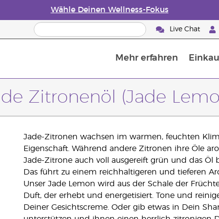
Wähle Deinen Wellness-Fokus
Live Chat
Mehr erfahren
Einkau
Die Geschichte von ätherischen Öle
Leitfaden für ätherische Öle
Alles über Diffusoren für ätherische Öle
Letzte Chance: 50 % Rabatt auf Hautp
E
W
ade Zitronenöl (Jade Lemo
Jade-Zitronen wachsen im warmen, feuchten Klim
Eigenschaft. Während andere Zitronen ihre Öle aroma
Jade-Zitrone auch voll ausgereift grün und das Öl b
Das führt zu einem reichhaltigeren und tieferen Aro
Unser Jade Lemon wird aus der Schale der Frücht
Duft, der erhebt und energetisiert. Tone und reini
Deiner Gesichtscreme. Oder gib etwas in Dein Sh