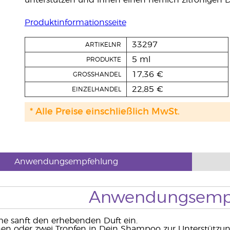
unterstützen und ihnen einen herrlich zitronigen D
Produktinformationsseite
33297
ARTIKELNR
5 ml
PRODUKTE
17,36 €
GROSSHANDEL
22,85 €
EINZELHANDEL
* Alle Preise einschließlich MwSt.
Anwendungsempfehlung
Anwendungsemp
me sanft den erhebenden Duft ein.
inen oder zwei Tropfen in Dein Shampoo zur Unterstütz