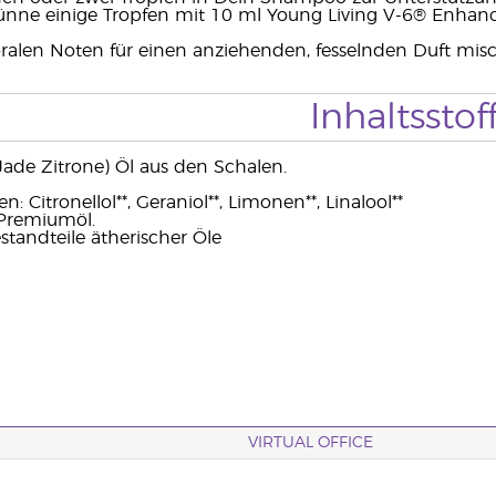
ünne einige Tropfen mit 10 ml Young Living V-6® Enhanc
oralen Noten für einen anziehenden, fesselnden Duft mis
Inhaltsstof
(Jade Zitrone) Öl aus den Schalen.
 Citronellol**, Geraniol**, Limonen**, Linalool**
 Premiumöl.
estandteile ätherischer Öle
VIRTUAL OFFICE