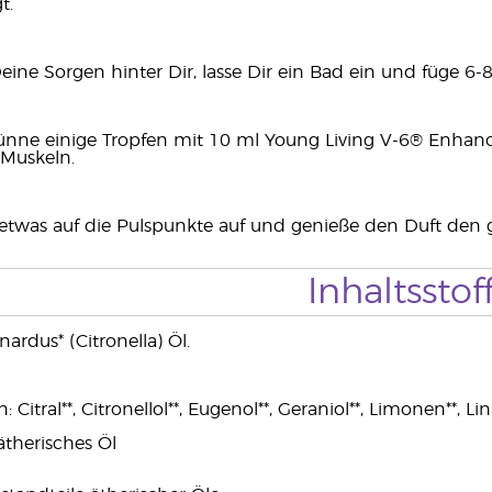
t.
eine Sorgen hinter Dir, lasse Dir ein Bad ein und füge 6-
ünne einige Tropfen mit 10 ml Young Living V-6® Enhan
Muskeln.
etwas auf die Pulspunkte auf und genieße den Duft den 
Inhaltsstof
dus* (Citronella) Öl.
Citral**, Citronellol**, Eugenol**, Geraniol**, Limonen**, Lina
ätherisches Öl