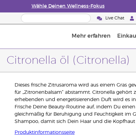
Wähle Deinen Wellness-Fokus
Live Chat
Mehr erfahren
Einkau
Die Geschichte von ätherischen Öle
Leitfaden für ätherische Öle
Alles über Diffusoren für ätherische Öle
Letzte Chance: 50 % Rabatt auf Hautp
E
W
Citronella öl (Citronella)
Dieses frische Zitrusaroma wird aus einem Gras 
für „Zitronenbalsam“ abstammt. Citronella gehör
erhebenden und energetisierenden Duft wird es i
Frische Deine Beauty-Routine auf, indem Du einen
gleichmäßig für Beruhigung und Feuchtigkeit im G
Shampoo, damit sich Dein Haar und die Kopfhaut f
Produktinformationsseite