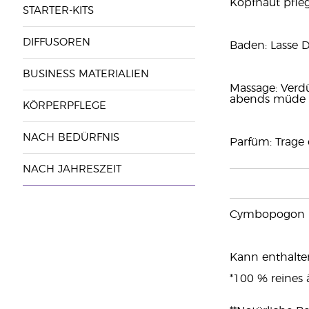
Kopfhaut pfleg
STARTER-KITS
DIFFUSOREN
Baden: Lasse D
BUSINESS MATERIALIEN
Massage: Verd
abends müde 
KÖRPERPFLEGE
NACH BEDÜRFNIS
Parfüm: Trage 
NACH JAHRESZEIT
Cymbopogon nar
Kann enthalten: 
*100 % reines 