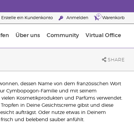
0
Erstelle ein Kundenkonto
Anmelden
Warenkorb
fen
Über uns
Community
Virtual Office
flege
rfahre mehr über Nährstoffe
Der Young Living Guide zu Nahrungsergänzungsmitteln
ie man ätherische Öle verwendet
25 raisons de devenir Partenaire de la marque
SHARE
gewonnen, dessen Name von dem französischen Wort
t zur Cymbopogon-Familie und mit seinem
n vielen Kosmetikprodukten und Parfüms verwendet.
 Tropfen in Deine Gesichtscreme gibst und diese
esicht aufträgst. Oder nutze etwas in Deinem
risch und belebend sauber anfühlt.