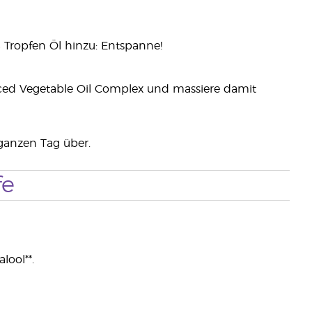
8 Tropfen Öl hinzu: Entspanne!
ced Vegetable Oil Complex und massiere damit
ganzen Tag über.
fe
lool**.