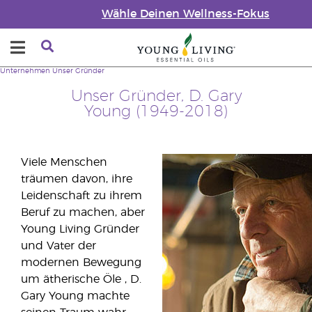
Wähle Deinen Wellness-Fokus
Unternehmen
Unser Gründer
Unser Gründer, D. Gary
Young (1949-2018)
Viele Menschen
träumen davon, ihre
Leidenschaft zu ihrem
Beruf zu machen, aber
Young Living Gründer
und Vater der
modernen Bewegung
um ätherische Öle , D.
Gary Young machte