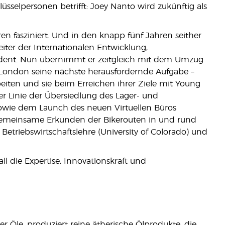
sselpersonen betrifft: Joey Nanto wird zukünftig als
en fasziniert. Und in den knapp fünf Jahren seither
eiter der Internationalen Entwicklung,
sident. Nun übernimmt er zeitgleich mit dem Umzug
London seine nächste herausfordernde Aufgabe –
ten und sie beim Erreichen ihrer Ziele mit Young
er Linie der Übersiedlung des Lager- und
sowie dem Launch des neuen Virtuellen Büros
s gemeinsame Erkunden der Bikerouten in und rund
etriebswirtschaftslehre (University of Colorado) und
l die Expertise, Innovationskraft und
er Öle, produziert reine ätherische Ölprodukte, die