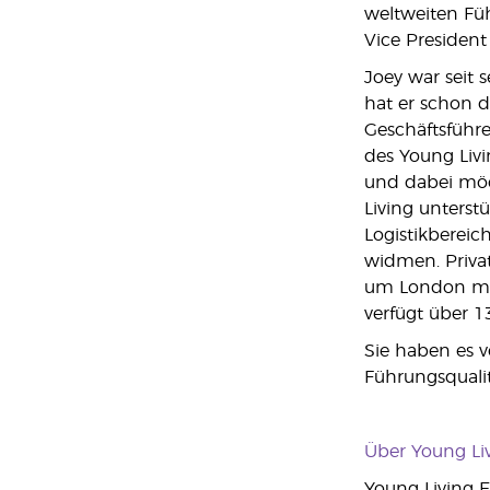
weltweiten Füh
Vice President 
Joey war seit 
hat er schon d
Geschäftsführ
des Young Liv
und dabei möc
Living unterst
Logistikbereic
widmen. Privat
um London mit 
verfügt über 1
Sie haben es v
Führungsqualit
Über Young Liv
Young Living Es