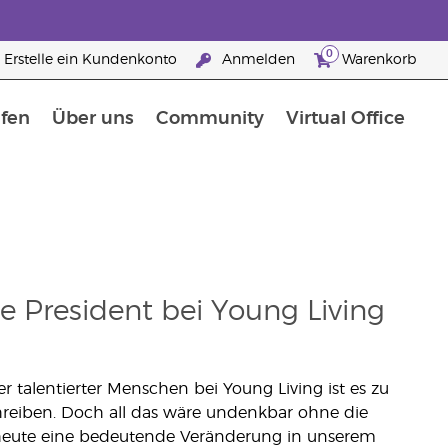
0
Erstelle ein Kundenkonto
Anmelden
Warenkorb
fen
Über uns
Community
Virtual Office
flege
rfahre mehr über Nährstoffe
Der Young Living Guide zu Nahrungsergänzungsmitteln
ie man ätherische Öle verwendet
25 raisons de devenir Partenaire de la marque
ice President bei Young Living
r talentierter Menschen bei Young Living ist es zu
hreiben. Doch all das wäre undenkbar ohne die
n heute eine bedeutende Veränderung in unserem