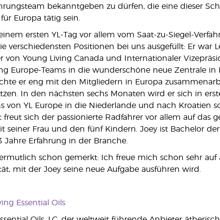
rungsteam bekanntgeben zu dürfen, die eine dieser Schlü
für Europa tätig sein.
seinem ersten YL-Tag vor allem vom Saat-zu-Siegel-Verfahr
ie verschiedensten Positionen bei uns ausgefüllt: Er war L
er von Young Living Canada und Internationaler Vizeprä
ing Europe-Teams in die wunderschöne neue Zentrale in 
hte er eng mit den Mitgliedern in Europa zusammenarbei
ützen. In den nächsten sechs Monaten wird er sich in erst
hs von YL Europe in die Niederlande und nach Kroatien 
 freut sich der passionierte Radfahrer vor allem auf da
seiner Frau und den fünf Kindern. Joey ist Bachelor der B
3 Jahre Erfahrung in der Branche.
ermutlich schon gemerkt: Ich freue mich schon sehr auf al
ät, mit der Joey seine neue Aufgabe ausführen wird.
ing Essential Oils
sential Oils, LC, der weltweit führende Anbieter ätherisch