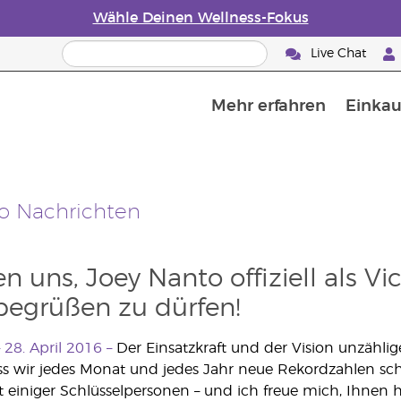
Wähle Deinen Wellness-Fokus
Live Chat
Mehr erfahren
Einkau
Die Geschichte von ätherischen Öle
Leitfaden für ätherische Öle
Alles über Diffusoren für ätherische Öle
Letzte Chance: 50 % Rabatt auf Hautp
E
W
o Nachrichten
en uns, Joey Nanto offiziell als V
begrüßen zu dürfen!
28. April 2016 –
Der Einsatzkraft und der Vision unzählige
ss wir jedes Monat und jedes Jahr neue Rekordzahlen sc
t einiger Schlüsselpersonen – und ich freue mich, Ihne