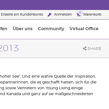
0
Erstelle ein Kundenkonto
Anmelden
Warenkorb
fen
Über uns
Community
Virtual Office
rfahre mehr über Nährstoffe
Der Young Living Guide zu Nahrungsergänzungsmitteln
ie man ätherische Öle verwendet
25 raisons de devenir Partenaire de la marque
 2013
SHARE
hoher See“. Und eine wahre Quelle der Inspiration,
spartnerInnen, die es geschafft hatten, sich für die
ng sowie Vertretern von Young Living einige
 und Kanada und ganz auf sie maßgeschneiderten