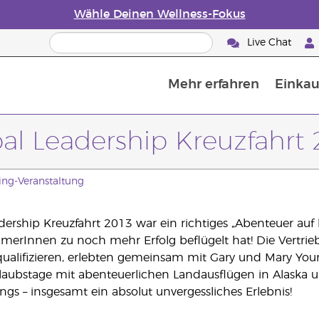
Wähle Deinen Wellness-Fokus
Live Chat
Mehr erfahren
Einkau
50 % Rabatt auf Hautpflege
Die Geschichte von ätherischen Öle
Leitfaden für ätherische Öle
Alles über Diffusoren für ätherische Öle
E
W
al Leadership Kreuzfahrt
ing-Veranstaltung
dership Kreuzfahrt 2013 war ein richtiges „Abenteuer auf 
ehmerInnen zu noch mehr Erfolg beflügelt hat! Die Vertrieb
qualifizieren, erlebten gemeinsam mit Gary und Mary You
laubstage mit abenteuerlichen Landausflügen in Alaska
ings – insgesamt ein absolut unvergessliches Erlebnis!