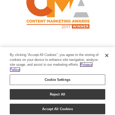
Contact Us
By clicking “Accept All Cookies”, you agree to the storing of
Member Services:
1-800-371-3515
cookies on your device to enhance site navigation, analyze
site usage, and assist in our marketing efforts.
Privacy
Thanksgiving Point Business Park
Policy
3125 Executive Parkway
Lehi, UT 84043
Cookie Settings
Reject All
Accept All Cookies
Copyright 2018 - Young Living Essential Oils | All Rights Reserved