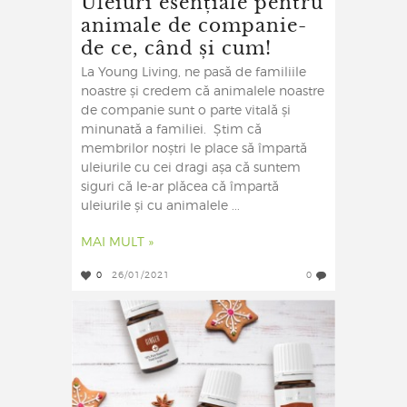
Uleiuri esențiale pentru
animale de companie-
de ce, când și cum!
La Young Living, ne pasă de familiile
noastre și credem că animalele noastre
de companie sunt o parte vitală și
minunată a familiei. Știm că
membrilor noștri le place să împartă
uleiurile cu cei dragi așa că suntem
siguri că le-ar plăcea că împartă
uleiurile și cu animalele ...
MAI MULT »
0
26/01/2021
0