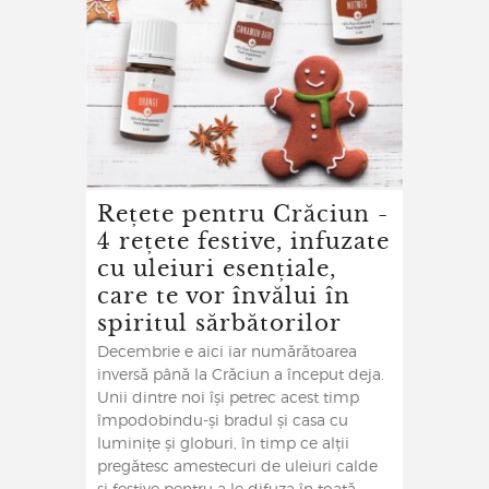
Rețete pentru Crăciun -
4 rețete festive, infuzate
cu uleiuri esențiale,
care te vor învălui în
spiritul sărbătorilor
Decembrie e aici iar numărătoarea
inversă până la Crăciun a început deja.
Unii dintre noi își petrec acest timp
împodobindu-și bradul și casa cu
luminițe și globuri, în timp ce alții
pregătesc amestecuri de uleiuri calde