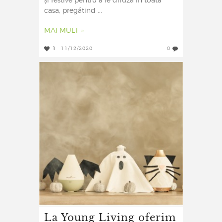
și festive pentru a le difuza în toată
casa, pregătind ...
MAI MULT »
1
11/12/2020
0
La Young Living oferim