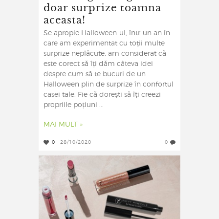
doar surprize toamna
aceasta!
Se apropie Halloween-ul, într-un an în
care am experimentat cu toții multe
surprize neplăcute, am considerat că
este corect să îți dăm câteva idei
despre cum să te bucuri de un
Halloween plin de surprize în confortul
casei tale. Fie că dorești să îți creezi
propriile poțiuni ...
MAI MULT »
0
28/10/2020
0