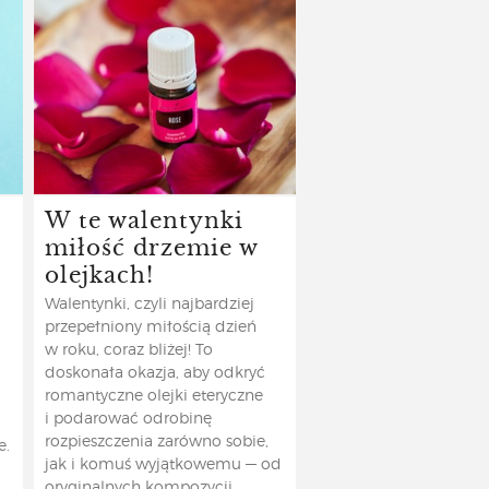
W te walentynki
miłość drzemie w
olejkach!
Walentynki, czyli najbardziej
przepełniony miłością dzień
w roku, coraz bliżej! To
doskonała okazja, aby odkryć
romantyczne olejki eteryczne
i podarować odrobinę
rozpieszczenia zarówno sobie,
e.
jak i komuś wyjątkowemu — od
oryginalnych kompozycji