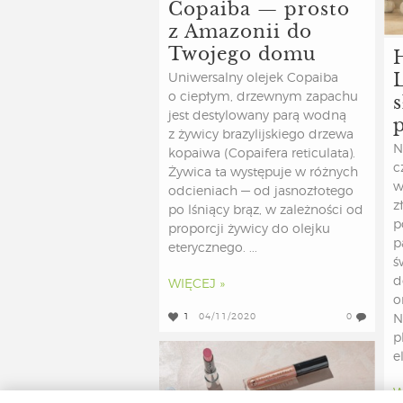
Copaiba — prosto
z Amazonii do
Twojego domu
Uniwersalny olejek Copaiba
s
o ciepłym, drzewnym zapachu
jest destylowany parą wodną
z żywicy brazylijskiego drzewa
N
kopaiwa (Copaifera reticulata).
c
Żywica ta występuje w różnych
w
odcieniach — od jasnozłotego
z
po lśniący brąz, w zależności od
p
proporcji żywicy do olejku
p
eterycznego. ...
ś
d
WIĘCEJ »
o
1
04/11/2020
0
N
p
el
W