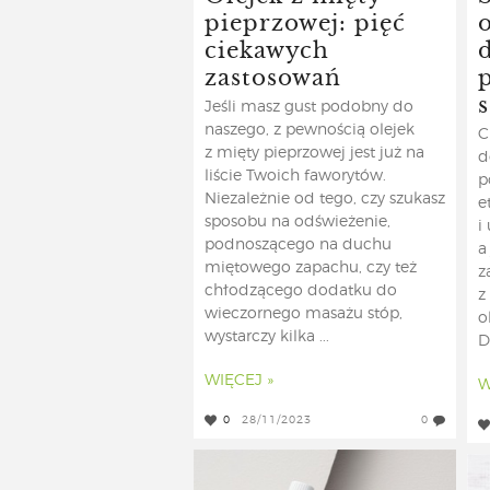
pieprzowej: pięć
ciekawych
zastosowań
s
Jeśli masz gust podobny do
naszego, z pewnością olejek
C
z mięty pieprzowej jest już na
d
liście Twoich faworytów.
p
Niezależnie od tego, czy szukasz
e
sposobu na odświeżenie,
i
podnoszącego na duchu
a
miętowego zapachu, czy też
z
chłodzącego dodatku do
z
wieczornego masażu stóp,
o
wystarczy kilka ...
D
WIĘCEJ »
W
0
28/11/2023
0