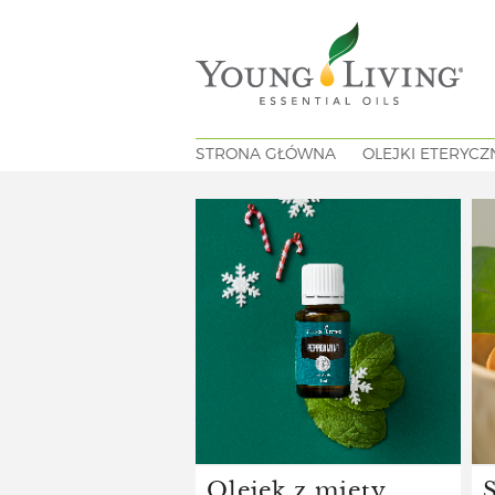
STRONA GŁÓWNA
OLEJKI ETERYCZ
Olejek z mięty