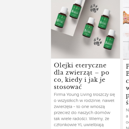
Olejki eteryczne
dla zwierząt – po
co, kiedy i jak je
stosować
Firma Young Living troszczy się
o wszystkich w rodzinie, nawet
zwierzęta – to one wnoszą
N
przecież do naszych domów
a
tak wiele radości. Wiemy, że
o
członkowie YL uwielbiają
N