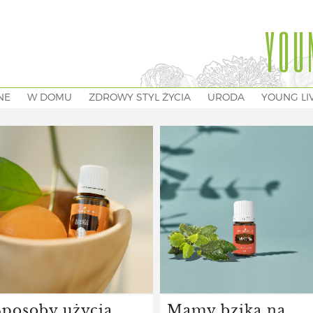
YOU
NE
W DOMU
ZDROWY STYL ŻYCIA
URODA
YOUNG LI
Sposoby użycia
Mamy bzika na