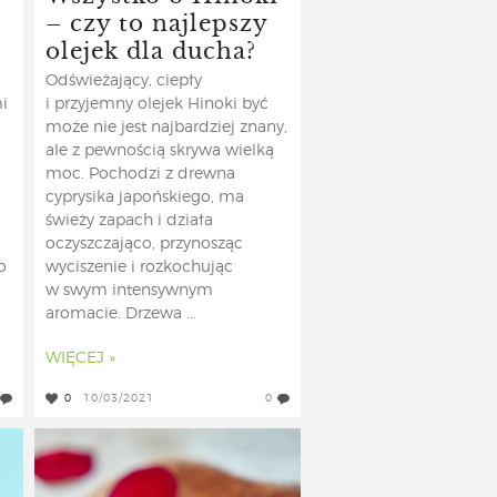
– czy to najlepszy
olejek dla ducha?
Odświeżający, ciepły
i
i przyjemny olejek Hinoki być
może nie jest najbardziej znany,
ale z pewnością skrywa wielką
moc. Pochodzi z drewna
cyprysika japońskiego, ma
świeży zapach i działa
oczyszczająco, przynosząc
o
wyciszenie i rozkochując
w swym intensywnym
aromacie. Drzewa ...
WIĘCEJ »
0
10/03/2021
0