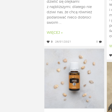
dzielić się olejkami
t
z najbliższymi, dlatego nie
i
dziwi nas, że chcą również
m
podarować nieco dobroci
i
swoim ...
p
ś
WIĘCEJ »
o
0
26/01/2021
0
W