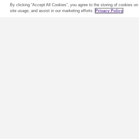
By clicking “Accept All Cookies”, you agree to the storing of cookies on
site usage, and assist in our marketing efforts.
Privacy Policy
W czym tkwi sekret
makijażu Savvy
Minerals?
Od wielu lat do naszych
ulubionych kosmetyków trafiają
niekończące się ilości
składników zawierających
toksyny. I choć te najbardziej
szkodliwe substancje, jak arsen i
rtęć, zostały w dużej mierze
usunięte, nadal istnieje wiele
kłopotliwych dodatków, które