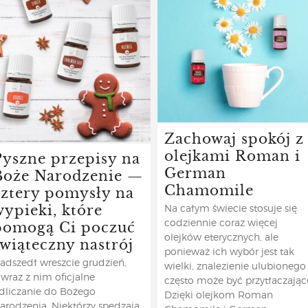
Zachowaj spokój z
olejkami Roman i
Pyszne przepisy na
German
Boże Narodzenie —
Chamomile
cztery pomysły na
wypieki, które
Na całym świecie stosuje się
pomogą Ci poczuć
codziennie coraz więcej
świąteczny nastrój
olejków eterycznych, ale
ponieważ ich wybór jest tak
adszedł wreszcie grudzień,
wielki, znalezienie ulubionego
 wraz z nim oficjalne
często może być przytłaczając
dliczanie do Bożego
Dzięki olejkom Roman
arodzenia. Niektórzy spędzają