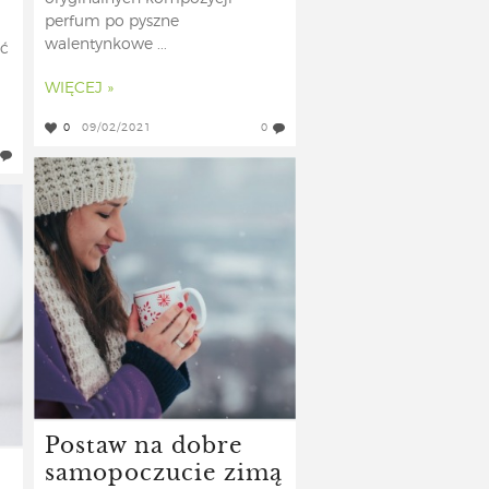
perfum po pyszne
walentynkowe ...
uć
WIĘCEJ »
0
09/02/2021
0
Postaw na dobre
samopoczucie zimą