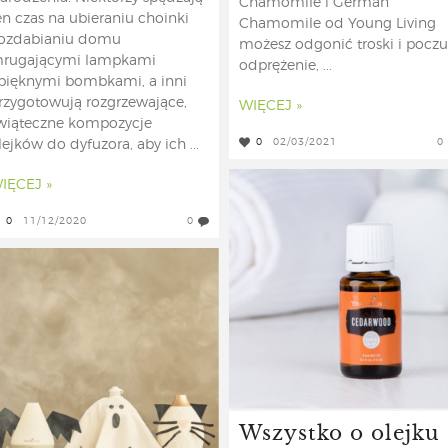
Chamomile i German
en czas na ubieraniu choinki
Chamomile od Young Living
 ozdabianiu domu
możesz odgonić troski i pocz
rugającymi lampkami
odprężenie, ...
 pięknymi bombkami, a inni
rzygotowują rozgrzewające,
WIĘCEJ »
wiąteczne kompozycje
0
02/03/2021
0
lejków do dyfuzora, aby ich ...
IĘCEJ »
0
11/12/2020
0
Wszystko o olejku