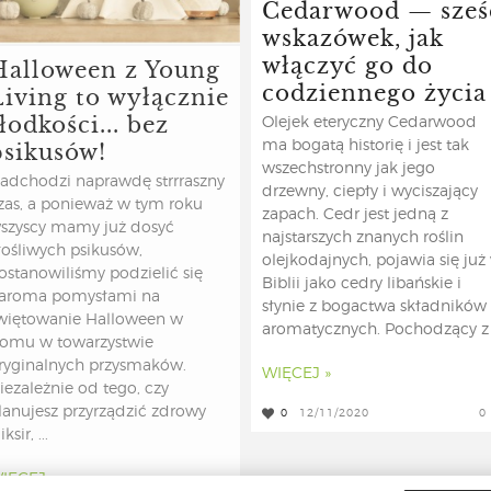
Cedarwood — sześ
wskazówek, jak
włączyć go do
Halloween z Young
codziennego życia
Living to wyłącznie
łodkości... bez
Olejek eteryczny Cedarwood
psikusów!
ma bogatą historię i jest tak
wszechstronny jak jego
adchodzi naprawdę strrraszny
drzewny, ciepły i wyciszający
zas, a ponieważ w tym roku
zapach. Cedr jest jedną z
szyscy mamy już dosyć
najstarszych znanych roślin
łośliwych psikusów,
olejkodajnych, pojawia się już
ostanowiliśmy podzielić się
Biblii jako cedry libańskie i
aroma pomysłami na
słynie z bogactwa składników
więtowanie Halloween w
aromatycznych. Pochodzący z .
omu w towarzystwie
ryginalnych przysmaków.
WIĘCEJ »
iezależnie od tego, czy
lanujesz przyrządzić zdrowy
0
12/11/2020
0
iksir, ...
IĘCEJ »