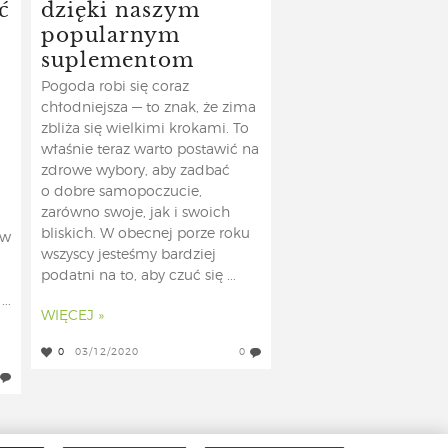
ć
dzięki naszym
popularnym
suplementom
Pogoda robi się coraz
chłodniejsza — to znak, że zima
zbliża się wielkimi krokami. To
właśnie teraz warto postawić na
zdrowe wybory, aby zadbać
o dobre samopoczucie,
zarówno swoje, jak i swoich
bliskich. W obecnej porze roku
 w
wszyscy jesteśmy bardziej
podatni na to, aby czuć się ...
..
WIĘCEJ »
0
03/12/2020
0