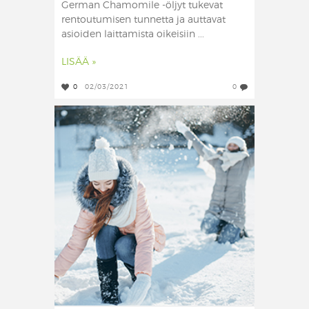
German Chamomile -öljyt tukevat
rentoutumisen tunnetta ja auttavat
asioiden laittamista oikeisiin ...
LISÄÄ »
0
02/03/2021
0