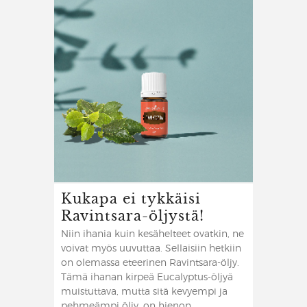
Kukapa ei tykkäisi
Ravintsara-öljystä!
Niin ihania kuin kesähelteet ovatkin, ne
voivat myös uuvuttaa. Sellaisiin hetkiin
on olemassa eteerinen Ravintsara-öljy.
Tämä ihanan kirpeä Eucalyptus-öljyä
muistuttava, mutta sitä kevyempi ja
pehmeämpi öljy, on hienon