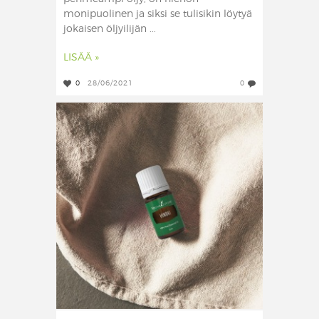
monipuolinen ja siksi se tulisikin löytyä
jokaisen öljyilijän ...
LISÄÄ »
0
28/06/2021
0