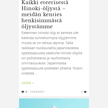
Kaikki eteerisestä
Hinoki-öljystä –
meidän kenties
henkisimmästä
öljystämme
Eteerinen Hinoki-öljy ei kenties ole
kaikista tunnetuimpia öljyjämme,
mutta se on tehoa täynnä. Tällä
raikkaan tuoksuisella japanilaisesta
sypressipuusta saadulla Hinoki-öljylla
on puhdistavia ja rauhoittavia
ominaisuuksia. Japanilaista
sypressipuuta pidetään yhtenä “Kison
viidestä ...
LISÄÄ »
0
10/03/2021
0