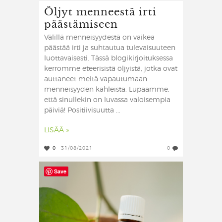
Öljyt menneestä irti
päästämiseen
Välillä menneisyydestä on vaikea
päästää irti ja suhtautua tulevaisuuteen
luottavaisesti. Tässä blogikirjoituksessa
kerromme eteerisistä öljyistä, jotka ovat
auttaneet meitä vapautumaan
menneisyyden kahleista. Lupaamme,
että sinullekin on luvassa valoisempia
päiviä! Positiivisuutta ...
LISÄÄ »
0
31/08/2021
0
Save