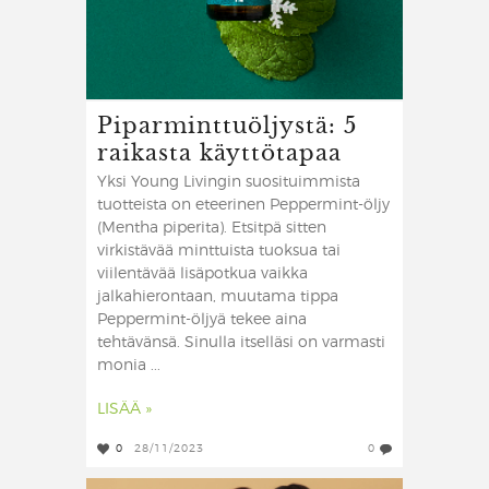
Piparminttuöljystä: 5
raikasta käyttötapaa
Yksi Young Livingin suosituimmista
tuotteista on eteerinen Peppermint-öljy
(Mentha piperita). Etsitpä sitten
virkistävää minttuista tuoksua tai
viilentävää lisäpotkua vaikka
jalkahierontaan, muutama tippa
Peppermint-öljyä tekee aina
tehtävänsä. Sinulla itselläsi on varmasti
monia ...
LISÄÄ »
0
28/11/2023
0