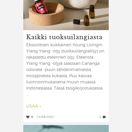
Kaikki tuoksuilangiasta
Eksoottisen kukkainen Young Livingin
Ylang Ylang -öljy (tuoksuilangiaöljy) on
rakastettu eteerinen öljy. Eteeristä
Ylang Ylang -öljyä saadaan Cananga
odorata -puun tähdenmallisesta
trooppisesta kukasta. Puu kasvaa
luonnonmukaisena muun muassa
Indonesiassa. Tässä blogikirjoituksessa
...
LISÄÄ »
0
10/08/2021
0