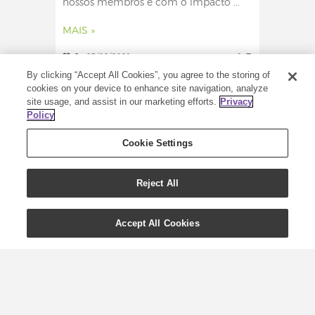
nossos membros e com o impacto ...
MAIS »
0
03/02/2021
0
By clicking “Accept All Cookies”, you agree to the storing of
cookies on your device to enhance site navigation, analyze
site usage, and assist in our marketing efforts.
Privacy
Policy
Cookie Settings
Reject All
Accept All Cookies
Óleos essenciais para
animais de estimação: