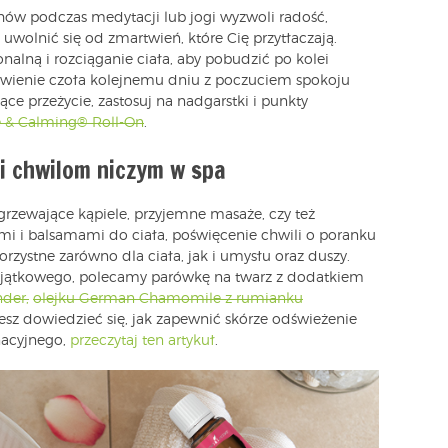
ów podczas medytacji lub jogi wyzwoli radość,
wolnić się od zmartwień, które Cię przytłaczają.
alną i rozciąganie ciała, aby pobudzić po kolei
stawienie czoła kolejnemu dniu z poczuciem spokoju
ące przeżycie, zastosuj na nadgarstki i punkty
e & Calming® Roll-On
.
i chwilom niczym w spa
zgrzewające kąpiele, przyjemne masaże, czy też
mi i balsamami do ciała, poświęcenie chwili o poranku
rzystne zarówno dla ciała, jak i umysłu oraz duszy.
jątkowego, polecamy parówkę na twarz z dodatkiem
der,
olejku German Chamomile z rumianku
hcesz dowiedzieć się, jak zapewnić skórze odświeżenie
nacyjnego,
przeczytaj ten artykuł
.