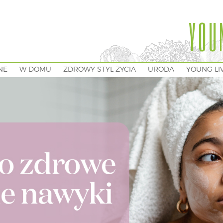
YOU
NE
W DOMU
ZDROWY STYL ŻYCIA
URODA
YOUNG LI