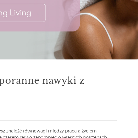
 poranne nawyki z
sz znaleźć równowagi między pracą a życiem
że czasem łatwo zapomnieć o własnych potrzebach