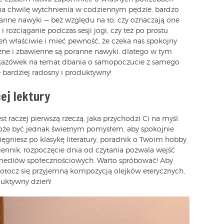
 na chwilę wytchnienia w codziennym pędzie, bardzo
anne nawyki — bez względu na to, czy oznaczają one
 rozciąganie podczas sesji jogi, czy też po prostu
ień właściwie i mieć pewność, że czeka nas spokojny
żne i zbawienne są poranne nawyki, dlatego w tym
wskazówek na temat dbania o samopoczucie z samego
ę bardziej radosny i produktywny!
ej lektury
est raczej pierwszą rzeczą, jaka przychodzi Ci na myśl.
 może być jednak świetnym pomysłem, aby spokojnie
sięgniesz po klasykę literatury, poradnik o Twoim hobby,
iennik, rozpoczęcie dnia od czytania pozwala wejść
 mediów społecznościowych. Warto spróbować! Aby
otocz się przyjemną kompozycją olejków eterycznych,
duktywny dzień!