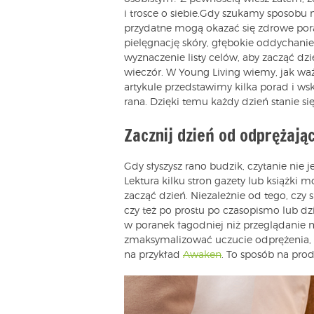
i trosce o siebie.Gdy szukamy sposobu
przydatne mogą okazać się zdrowe por
pielęgnację skóry, głębokie oddychanie i
wyznaczenie listy celów, aby zacząć dz
wieczór. W Young Living wiemy, jak wa
artykule przedstawimy kilka porad i 
rana. Dzięki temu każdy dzień stanie si
Zacznij dzień od odprężając
Gdy słyszysz rano budzik, czytanie nie j
Lektura kilku stron gazety lub książki
zacząć dzień. Niezależnie od tego, czy 
czy też po prostu po czasopismo lub dz
w poranek łagodniej niż przeglądanie
zmaksymalizować uczucie odprężenia, 
na przykład
Awaken
. To sposób na pro