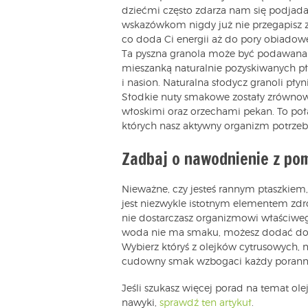
dziećmi często zdarza nam się podjadać
wskazówkom nigdy już nie przegapisz z
co doda Ci energii aż do pory obiadow
Ta pyszna granola może być podawana z
mieszanką naturalnie pozyskiwanych p
i nasion. Naturalna słodycz granoli pły
Słodkie nuty smakowe zostały zrówno
włoskimi oraz orzechami pekan. To połą
których nasz aktywny organizm potrzeb
Zadbaj o nawodnienie z po
Nieważne, czy jesteś rannym ptaszkiem,
jest niezwykle istotnym elementem zdro
nie dostarczasz organizmowi właściweg
woda nie ma smaku, możesz dodać do bu
Wybierz któryś z olejków cytrusowych, 
cudowny smak wzbogaci każdy poranny
Jeśli szukasz więcej porad na temat o
nawyki,
sprawdź ten artykuł
.