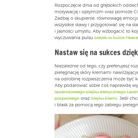
Rozpoczęcie dnia od głębokich oddech
motywację i optymizm oraz pomoże Ci u
Zadbaj o skupienie, równowagę emocjon
wszystkie stawy i przygotować się na 
i jasności umysłu. Aby wzbogacić to koj
wyczuwania pulsu
olejek w kulce Peac
Nastaw się na sukces dzięk
Niezależnie od tego, czy preferujesz ro
pielęgnację skóry kremami nawilżający
na odrobinę rozpieszczenia może być ko
Aby podarować sobie coś naprawdę wy
lawendowego olejku eterycznego Laven
pospolitego
oraz
olejku Elemi
. Jeśli c
i blask za pomocą tego zabiegu pielęg