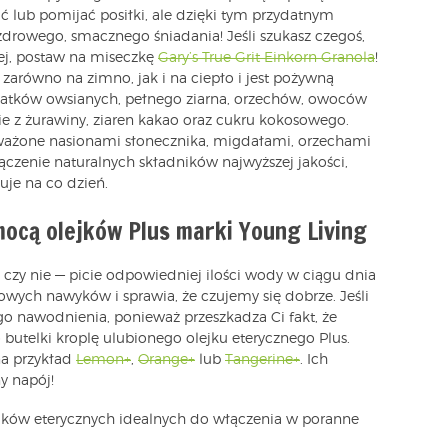
 lub pomijać posiłki, ale dzięki tym przydatnym
drowego, smacznego śniadania! Jeśli szukasz czegoś,
ej, postaw na miseczkę
Gary’s True Grit Einkorn Granola
!
arówno na zimno, jak i na ciepło i jest pożywną
łatków owsianych, pełnego ziarna, orzechów, owoców
nie z żurawiny, ziaren kakao oraz cukru kokosowego.
ważone nasionami słonecznika, migdałami, orzechami
czenie naturalnych składników najwyższej jakości,
uje na co dzień.
mocą olejków Plus marki Young Living
 czy nie — picie odpowiedniej ilości wody w ciągu dnia
wych nawyków i sprawia, że czujemy się dobrze. Jeśli
o nawodnienia, ponieważ przeszkadza Ci fakt, że
telki kroplę ulubionego olejku eterycznego Plus.
na przykład
Lemon+
,
Orange+
lub
Tangerine+
. Ich
 napój!
lejków eterycznych idealnych do włączenia w poranne