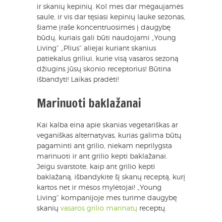
ir skanių kepinių. Kol mes dar mėgaujamės
saule, ir vis dar tęsiasi kepinių lauke sezonas,
šiame įraše koncentruosimės į daugybę
būdų, kuriais gali būti naudojami „Young
Living“ „Plius“ aliejai kuriant skanius
patiekalus griliui, kurie visą vasaros sezoną
džiugins jūsų skonio receptorius! Būtina
išbandyti! Laikas pradėti!
Marinuoti baklažanai
Kai kalba eina apie skanias vegetariškas ar
veganiškas alternatyvas, kurias galima būtų
pagaminti ant grilio, niekam neprilygsta
marinuoti ir ant grilio kepti baklažanai.
Jeigu svarstote, kaip ant grilio kepti
baklažaną, išbandykite šį skanų receptą, kurį
kartos net ir mėsos mylėtojai! „Young
Living“ kompanijoje mes turime daugybę
skanių
vasaros grilio marinatų
receptų.