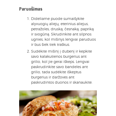
Paruošimas
Dideliame puode sumaišykite
alyvuogių aliejų, eterinius aliejus,
petražoles, druską, česnaką, papriką
ir svogūną. Skrudinkite ant silpnos
ugnies, kol mišinys lengvai paruduos
ir bus šiek tiek traškus.
Sudėkite mišinį į dubenį ir kepkite
savo kalakutienos burgerius ant
grilio, kol jie gerai iškeps. Lengvai
paskrudinkite savo bandeles ant
grilio, tada sudėkite iškeptus
burgerius ir daržoves ant
paskrudintos duonos ir skanaukite.