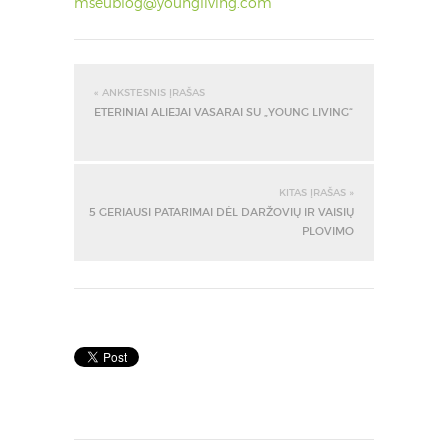
mseublog@youngliving.com
« ANKSTESNIS ĮRAŠAS
ETERINIAI ALIEJAI VASARAI SU „YOUNG LIVING“
KITAS ĮRAŠAS »
5 GERIAUSI PATARIMAI DĖL DARŽOVIŲ IR VAISIŲ
PLOVIMO