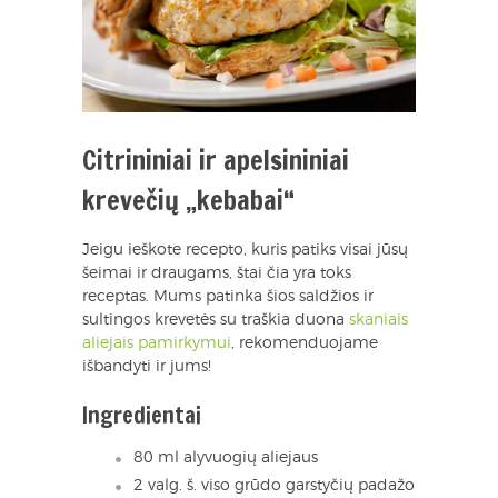
Citrininiai ir apelsininiai
krevečių „kebabai“
Jeigu ieškote recepto, kuris patiks visai jūsų
šeimai ir draugams, štai čia yra toks
receptas. Mums patinka šios saldžios ir
sultingos krevetės su traškia duona
skaniais
aliejais pamirkymui
, rekomenduojame
išbandyti ir jums!
Ingredientai
80 ml alyvuogių aliejaus
2 valg. š. viso grūdo garstyčių padažo