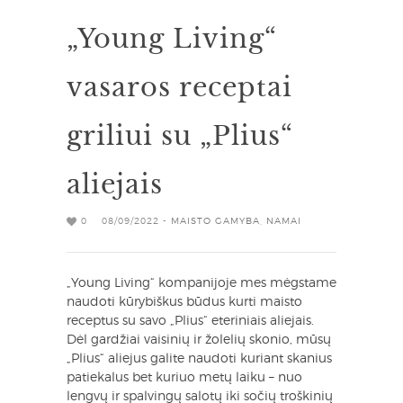
„Young Living“
vasaros receptai
griliui su „Plius“
aliejais
0
08/09/2022 -
MAISTO GAMYBA
,
NAMAI
„Young Living“ kompanijoje mes mėgstame
naudoti kūrybiškus būdus kurti maisto
receptus su savo „Plius“ eteriniais aliejais.
Dėl gardžiai vaisinių ir žolelių skonio, mūsų
„Plius“ aliejus galite naudoti kuriant skanius
patiekalus bet kuriuo metų laiku – nuo
lengvų ir spalvingų salotų iki sočių troškinių