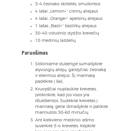
3–4 česnako skiltelės, smulkintos
4 lašai „Lemon+“ citrinų aliejaus
4 lašai „Orange+“ apelsinų aliejaus
1 lašas „Basil+“ bazilikų aliejaus
30–40 vidutinio dydžio krevečių
10 medinių lazdelių
Paruošimas
Stikliniame dubenyje sumaišykite
alyvuogių aliejų, garstyčias, česnaką
ir eterinius aliejus. Šį marinatą
padėkite į šalį.
Kruopščiai nuplaukite krevetes,
įsitikinkite, kad jos visos yra
išlukštentos. Sudėkite krevetes į
marinatą, gerai išmaišykite ir palikite
marinuotis 30–60 minučių.
Ant kiekvieno medinio iešmo
suverkite 3–4 krevetes. Kepkite