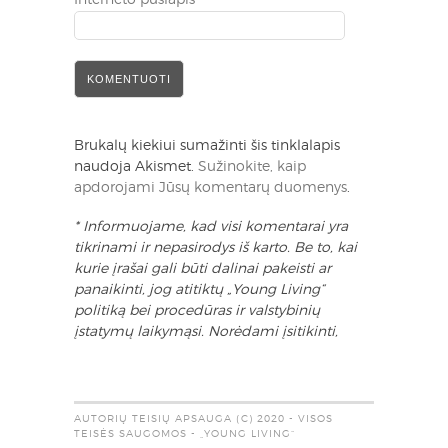
Interneto puslapis
Brukalų kiekiui sumažinti šis tinklalapis
naudoja Akismet.
Sužinokite, kaip
apdorojami Jūsų komentarų duomenys
.
* Informuojame, kad visi komentarai yra
tikrinami ir nepasirodys iš karto. Be to, kai
kurie įrašai gali būti dalinai pakeisti ar
panaikinti, jog atitiktų „Young Living“
politiką bei procedūras ir valstybinių
įstatymų laikymąsi. Norėdami įsitikinti,
AUTORIŲ TEISIŲ APSAUGA (C) 2020 - VISOS
TEISĖS SAUGOMOS - „YOUNG LIVING“