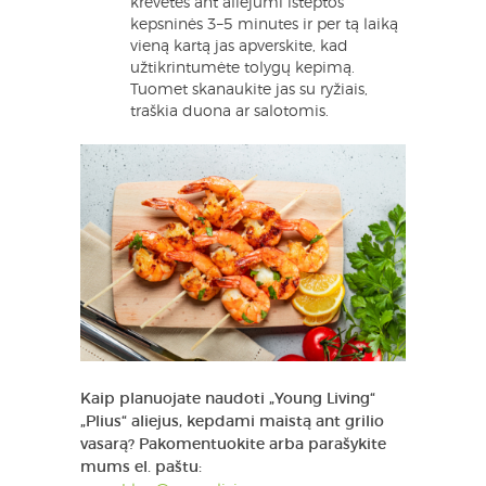
krevetes ant aliejumi išteptos
kepsninės 3–5 minutes ir per tą laiką
vieną kartą jas apverskite, kad
užtikrintumėte tolygų kepimą.
Tuomet skanaukite jas su ryžiais,
traškia duona ar salotomis.
Kaip planuojate naudoti „Young Living“
„Plius“ aliejus, kepdami maistą ant grilio
vasarą? Pakomentuokite arba parašykite
mums el. paštu: