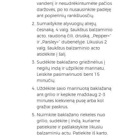
vandenį ir nesudrėkintumėte pačios
daržovės, po to nusausinkite padėję
ant popierinių rankšluosčių.
Sumaišykite alyvuogių aliejų,
česnaką, 4 valg. šaukštus balzaminio
acto, raudoną čili, druską, „Pepper+“
ir „Parsley+“ dubenėlyje. Likusius 2
valg. šaukštus balzaminio acto
atidėkite į šalį.
Sudėkite baklažano griežinėlius į
negilų indą ir užpilkite marinatu.
Leiskite pasimarinuoti bent 15
minučių.
Uždėkite savo marinuotą baklažaną
ant grilio ir kepkite maždaug 2-3
minutes kiekvieną pusę arba kol
gražiai paskrus.
Nuimkite baklažano riekeles nuo
grilio, sudėkite į indą, kuriame
patieksite ir pašlakstykite likusiu
balzaminiu actu. Patiekite iš karto,