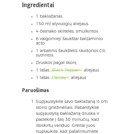
Ingredientai
1 baklažanas
150 ml alyvuogių aliejaus
4 česnako skiltelės, smulkintos
6 valgomieji šaukštai balzaminio
acto
1 arbatinis šaukštelis raudonos čili,
sutrintos
Druskos pagal skonį
1 lašas
„Black Pepper+“
aliejaus
1 lašas
„Parsley+“
aliejaus
Paruošimas
Supjaustykite savo baklažaną ½ cm
storio griežinėliais. Pabarstykite
supjaustytą baklažaną druska ir
padėkite į šalį 30 minučių, kad
išsiskirtų vanduo. Greitai juos
nuplaukite, kad pašalintumėte