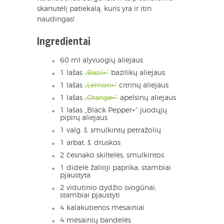
skanutėlį patiekalą, kuris yra ir itin
naudingas!
Ingredientai
60 ml alyvuogių aliejaus
1 lašas
„Basil+“
bazilikų aliejaus
1 lašas
„Lemon+“
citrinų aliejaus
1 lašas
„Orange+“
apelsinų aliejaus
1 lašas „Black Pepper+“ juodųjų
pipirų aliejaus
1 valg. š. smulkintų petražolių
1 arbat. š. druskos
2 česnako skiltelės, smulkintos
1 didelė žalioji paprika, stambiai
pjaustyta
2 vidutinio dydžio svogūnai,
stambiai pjaustyti
4 kalakutienos mėsainiai
4 mėsainių bandelės