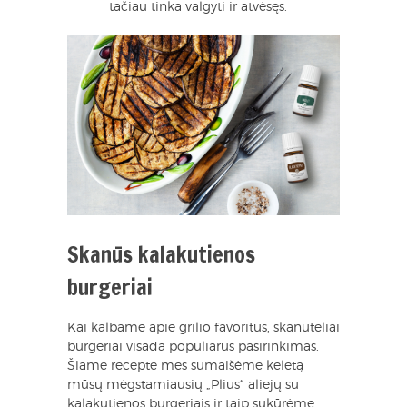
tačiau tinka valgyti ir atvėsęs.
Skanūs kalakutienos
burgeriai
Kai kalbame apie grilio favoritus, skanutėliai
burgeriai visada populiarus pasirinkimas.
Šiame recepte mes sumaišėme keletą
mūsų mėgstamiausių „Plius“ aliejų su
kalakutienos burgeriais ir taip sukūrėme