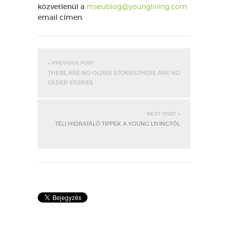
közvetlenül a
mseublog@youngliving.com
email címen.
« PREVIOUS POST
THERE ARE NO OLDER STORIESTHERE ARE NO
OLDER STORIES
NEXT POST »
TÉLI HIDRATÁLÓ TIPPEK A YOUNG LIVINGTŐL