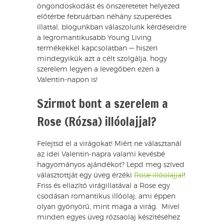
öngondoskodást és önszeretetet helyezed
előtérbe februárban néhány szuperédes
illattal, blogunkban válaszolunk kérdéseidre
a legromantikusabb Young Living
termékekkel kapcsolatban — hiszen
mindegyikük azt a célt szolgálja, hogy
szerelem legyen a levegőben ezen a
Valentin-napon is!
Szirmot bont a szerelem a
Rose (Rózsa) illóolajjal?
Felejtsd el a virágokat! Miért ne választanál
az idei Valentin-napra valami kevésbé
hagyományos ajándékot? Lepd meg szíved
választottját egy üveg érzéki
Rose illóolajjal
!
Friss és ellazító virágillatával a Rose egy
csodásan romantikus illóolaj, ami éppen
olyan gyönyörű, mint maga a virág. Mivel
minden egyes üveg rózsaolaj készítéséhez