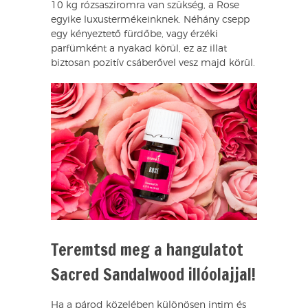
10 kg rózsasziromra van szükség, a Rose
egyike luxustermékeinknek. Néhány csepp
egy kényeztető fürdőbe, vagy érzéki
parfümként a nyakad körül, ez az illat
biztosan pozitív csáberővel vesz majd körül.
Teremtsd meg a hangulatot
Sacred Sandalwood illóolajjal!
Ha a párod közelében különösen intim és