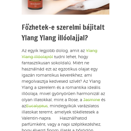
Főzhetek-e szerelmi bájitalt
Ylang Ylang illóolajjal?
Az egyik legjobb dolog, amit az
Ylang
Ylang illóolajról
tudni lehet, hogy
fantasztikusan sokoldalú. Miért ne
használnád ezt az egzotikus olajat egy
igazán romantikus keverékhez, ami
megolvasztja kedvesed szívét? Az Ylang
Ylang a szerelem és a romantika ideális
illóolaja, mivel gyönyörűen harmonizál az
olyan illatokkal, mint a Rose, a
Jasmine
és
az
Eucalyptus
, mindegyikük varázslatos
illatokat teremt, amelyek tökéletesek a
Valentin-napra. Használhatod
parfümként, vagy a napi szépítkezéshez,
hogy élvezd finom illatát a bőrödön.