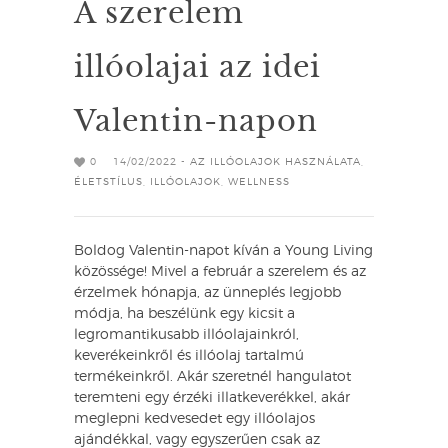
A szerelem
illóolajai az idei
Valentin-napon
0
14/02/2022 -
AZ ILLÓOLAJOK HASZNÁLATA
,
ÉLETSTÍLUS
,
ILLÓOLAJOK
,
WELLNESS
Boldog Valentin-napot kíván a Young Living
közössége! Mivel a február a szerelem és az
érzelmek hónapja, az ünneplés legjobb
módja, ha beszélünk egy kicsit a
legromantikusabb illóolajainkról,
keverékeinkről és illóolaj tartalmú
termékeinkről. Akár szeretnél hangulatot
teremteni egy érzéki illatkeverékkel, akár
meglepni kedvesedet egy illóolajos
ajándékkal, vagy egyszerűen csak az