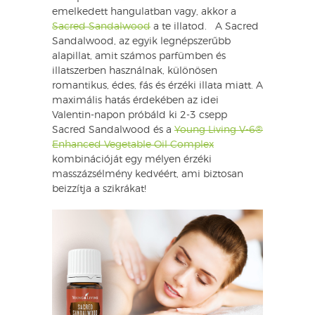
emelkedett hangulatban vagy, akkor a
Sacred Sandalwood
a te illatod. A Sacred
Sandalwood, az egyik legnépszerűbb
alapillat, amit számos parfümben és
illatszerben használnak, különösen
romantikus, édes, fás és érzéki illata miatt. A
maximális hatás érdekében az idei
Valentin-napon próbáld ki 2-3 csepp
Sacred Sandalwood és a
Young Living V-6®
Enhanced Vegetable Oil Complex
kombinációját egy mélyen érzéki
masszázsélmény kedvéért, ami biztosan
beizzítja a szikrákat!