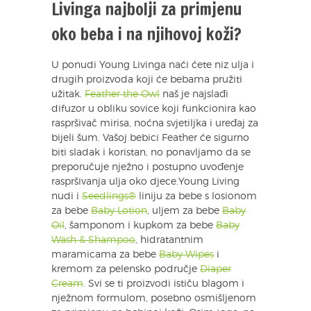
Livinga najbolji za primjenu
oko beba i na njihovoj koži?
U ponudi Young Livinga naći ćete niz ulja i
drugih proizvoda koji će bebama pružiti
užitak.
Feather the Owl
naš je najslađi
difuzor u obliku sovice koji funkcionira kao
raspršivač mirisa, noćna svjetiljka i uređaj za
bijeli šum. Vašoj bebici Feather će sigurno
biti sladak i koristan, no ponavljamo da se
preporučuje nježno i postupno uvođenje
raspršivanja ulja oko djece.Young Living
nudi i
Seedlings®
liniju za bebe s losionom
za bebe
Baby Lotion
, uljem za bebe
Baby
Oil
, šamponom i kupkom za bebe
Baby
Wash & Shampoo
, hidratantnim
maramicama za bebe
Baby Wipes
i
kremom za pelensko područje
Diaper
Cream
. Svi se ti proizvodi ističu blagom i
nježnom formulom, posebno osmišljenom