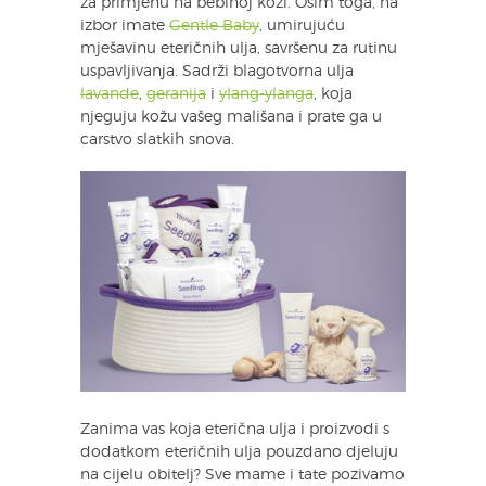
za primjenu na bebinoj koži. Osim toga, na
izbor imate
Gentle Baby
, umirujuću
mješavinu eteričnih ulja, savršenu za rutinu
uspavljivanja. Sadrži blagotvorna ulja
lavande
,
geranija
i
ylang-ylanga
, koja
njeguju kožu vašeg mališana i prate ga u
carstvo slatkih snova.
Zanima vas koja eterična ulja i proizvodi s
dodatkom eteričnih ulja pouzdano djeluju
na cijelu obitelj? Sve mame i tate pozivamo