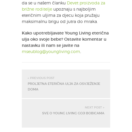
da se u našem članku
Devet proizvoda za
brižne roditelje
upoznaju s najboljim
eteričnim uljima za djecu koja pružaju
maksimalnu brigu od jutra do mraka.
Kako upotrebljavate Young Living eterična
ulja oko svoje bebe? Ostavite komentar u
nastavku ili nam se javite na
mseublog@youngliving.com
.
« PREVIOUS POST
PROLJETNA ETERIČNA ULJA ZA OSVJEŽENJE
DOMA
NEXT POST »
SVE O YOUNG LIVING GOJI BOBICAMA