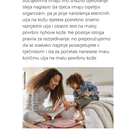
slučajevima imaju vrlo snažno djelovanje.
Valja naglasiti da djeca imaju osjetljiv
organizam, pa je prije nanošenja eteričnih
ulja na kožu djeteta potrebno znatno
razrijediti ulja i obaviti test na maloj
površini njihove kože. Ne postoje stroga
pravila za razrjeđivanje, no preporučujemo
da se svakako najprije posavjetujete s
liječnikom i da za početak nanesete malu
količinu ulja na malu površinu kože.