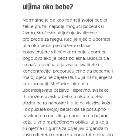
uljima oko bebe?
Normalno je da kao roditelj svojoj bebici
želite pružiti najbolji mogući početak u
životu, što često uključuje kvalitetne
proizvode za njegu. Kad je riječ o upotrebi
ulja oko beba, predlažemo da se
posavjetujete s liječnikom prije upotrebe,
pogotovo ako je beba bolesna. Budući da
su naša eterična ulja visoke kvalitete i
koncentracije, preporučujemo da bebama i
maloj djeci ne dajete Plus ulja namijenjena
konzumaciji. Međutim, ako ulja
upotrebljavate pažljivo i ispravno, svakako
ih možete uvesti u bebinu okolinu. Bez
obzira na to nanosite li ulje na vlastitu kožu
i dopuštate svojoj bebici da se postupno
navikne na miris ili ga nanosite na bebinu
kožu u vrlo razrijeđenom obliku, ulja koja
su nježna i sigurna za osjetljivi organizam
vašeg djeteta mogu mu ponuditi prekrasno