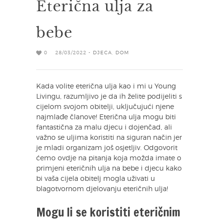
Eterična ulja za
bebe
0
28/03/2022 -
DJECA
,
DOM
Kada volite eterična ulja kao i mi u Young
Livingu, razumljivo je da ih želite podijeliti s
cijelom svojom obitelji, uključujući njene
najmlađe članove! Eterična ulja mogu biti
fantastična za malu djecu i dojenčad, ali
važno se uljima koristiti na siguran način jer
je mladi organizam još osjetljiv. Odgovorit
ćemo ovdje na pitanja koja možda imate o
primjeni eteričnih ulja na bebe i djecu kako
bi vaša cijela obitelj mogla uživati u
blagotvornom djelovanju eteričnih ulja!
Mogu li se koristiti eteričnim