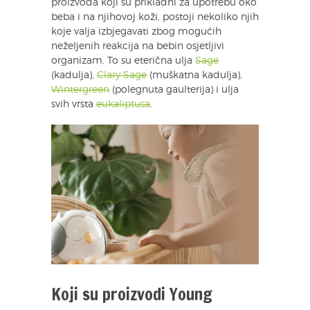
proizvoda koji su prikladni za upotrebu oko
beba i na njihovoj koži, postoji nekoliko njih
koje valja izbjegavati zbog mogućih
neželjenih reakcija na bebin osjetljivi
organizam. To su eterična ulja
Sage
(kadulja),
Clary Sage
(muškatna kadulja),
Wintergreen
(polegnuta gaulterija) i ulja
svih vrsta
eukaliptusa
.
Koji su proizvodi Young