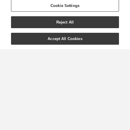
Cookie Settings
Reject All
Accept All Cookies
¿SON LOS ACEITES
CÍTRICOS SEGUROS
PARA TUS DIENTES?
Debido a la discusión que hay en la
actualidad sobre los efectos de los
aceites cítricos en el esmalte de los
dientes, hemos decidido encontrar las
respuestas nosotros mismos. Bajo la
guía del Dr. Michael Buch, antiguo
presidente de sección de la American