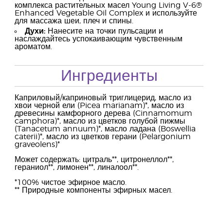
комплекса растительных масел Young Living V-6®
Enhanced Vegetable Oil Complex и используйте
для массажа шеи, плеч и спины.
Духи:
Нанесите на точки пульсации и
наслаждайтесь успокаивающим чувственным
ароматом.
Ингредиенты
Каприловый/каприновый триглицерид, масло из
хвои черной ели (Picea marianam)*, масло из
древесины камфорного дерева (Cinnamomum
camphora)*, масло из цветков голубой пижмы
(Tanacetum annuum)*, масло ладана (Boswellia
caterii)*, масло из цветков герани (Pelargonium
graveolens)*
Может содержать: цитраль**, цитронеллол**,
гераниол**, лимонен**, линалоол**.
*100% чистое эфирное масло.
** Природные компоненты эфирных масел.