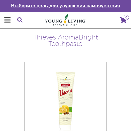
Выберите цель для улучшения самочувствия
0
Thieves AromaBright
Toothpaste