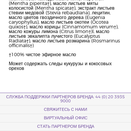
(Mentha piperita†), масло листьев мяты
колосистой (Mentha spicata†), экстракт листьев
стевии медовой (Stevia rebaudiana), лецитин,
масло цветов гвоздичного дерева (Eugenia
caryophyllus), масло листьев окотеи (Ocotea
quixos†), масло корицы (Cinnamomum verum†),
масло кожуры лимона (Citrus limon†)l, масло
листьев эвкалипта лучистого (Eucalyptus
Radiata†), масло листьев розмарина (Rosmarinus
officinalis†)
†100% чистое эфирное масло
Может содержать следы кукурузы и кокосовых
орехов
СЛУЖБА ПОДДЕРЖКИ ПАРТНЕРОВ БРЕНДА: 44 (0) 20 3935
9000
СВЯЖИТЕСЬ С НАМИ
ВИРТУАЛЬНЫЙ ОФИС
СТАТЬ ПАРТНЕРОМ БРЕНДА