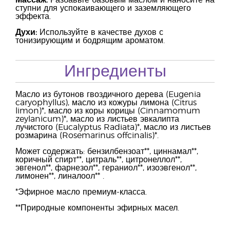
Массаж:
Разбавьте базовым маслом и наносите на
ступни для успокаивающего и заземляющего
эффекта.
Духи:
Используйте в качестве духов с
тонизирующим и бодрящим ароматом.
Ингредиенты
Масло из бутонов гвоздичного дерева (Eugenia
caryophyllus), масло из кожуры лимона (Citrus
limon)*, масло из коры корицы (Cinnamomum
zeylanicum)*, масло из листьев эвкалипта
лучистого (Eucalyptus Radiata)*, масло из листьев
розмарина (Rosemarinus offcinalis)*.
Может содержать: бензилбензоат**, циннамал**,
коричный спирт**, цитраль**, цитронеллол**,
эвгенол**, фарнезол**, гераниол**, изоэвгенол**,
лимонен**, линалоол** .
*Эфирное масло премиум-класса.
**Природные компоненты эфирных масел.